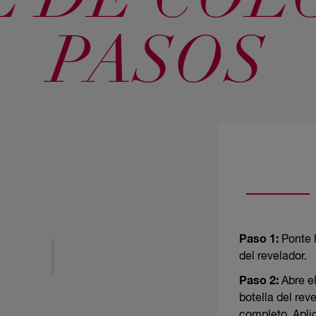
L DE COLO
PASOS
Paso 1:
Ponte l
del revelador.
Paso 2:
Abre el
botella del rev
completo. Aplic