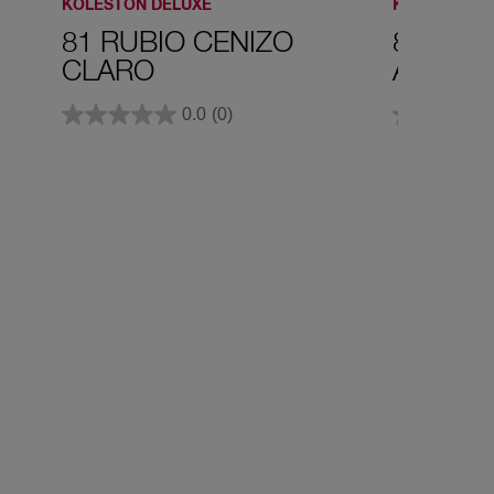
KOLESTON DELUXE
KOLESTON D
81 RUBIO CENIZO
863 RU
CLARO
ATARD
0.0
(0)