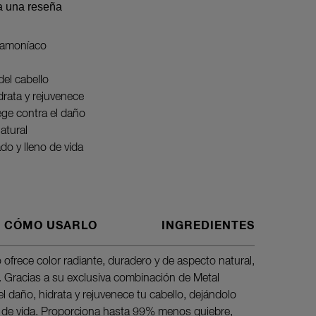
a una reseña
 amoníaco
el cabello
rata y rejuvenece
ege contra el daño
atural
do y lleno de vida
CÓMO USARLO
INGREDIENTES
frece color radiante, duradero y de aspecto natural,
1. Ponte l
 Gracias a su exclusiva combinación de Metal
2. Abre el
el daño, hidrata y rejuvenece tu cabello, dejándolo
del revela
no de vida. Proporciona hasta 99% menos quiebre,