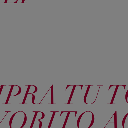
MPRA TU 
VORITO A