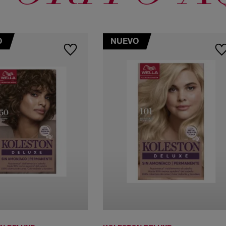
O
NUEVO