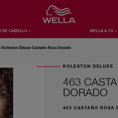
Favorite
S DE CABELLO
WELLA & TÚ
Ú
ACERCA DE WELLA
a Koleston Deluxe Castaño Rosa Dorado
KOLESTON DELUXE
463 CAST
DORADO
463 CASTAÑO ROSA