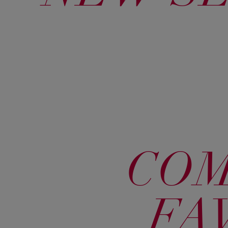
​CO
FA