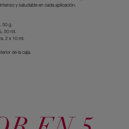
mezclado 
 intenso y saludable en cada aplicación.
seco y sin
3. Deja l
. 50 g.
acondicio
%. 50 ml.
4. Aplica 
a. 2 x 10 ml.
después d
5. ¡Listo
erior de la caja.