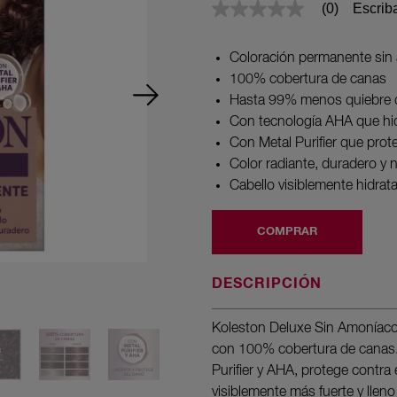
Escrib
(0)
Sin
puntuación
Enlace
en
Coloración permanente sin
la
100% cobertura de canas
misma
página.
Hasta 99% menos quiebre d
Con tecnología AHA que hid
Con Metal Purifier que prot
Color radiante, duradero y n
Cabello visiblemente hidrata
COMPRAR
DESCRIPCIÓN
Koleston Deluxe Sin Amoníaco o
con 100% cobertura de canas.
Purifier y AHA, protege contra 
visiblemente más fuerte y lle