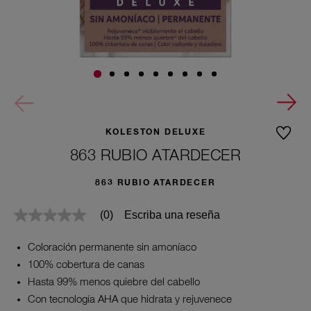
KOLESTON DELUXE
863 RUBIO ATARDECER
863 RUBIO ATARDECER
Escriba una reseña
(0)
Sin
puntuación
Enlace
Coloración permanente sin amoníaco
en
la
100% cobertura de canas
misma
Hasta 99% menos quiebre del cabello
página.
Con tecnología AHA que hidrata y rejuvenece