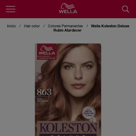
Pasar
al
Inicio
Hair color
Colores Permanentes
Wella Koleston Deluxe
contenido
Rubio Atardecer
principal