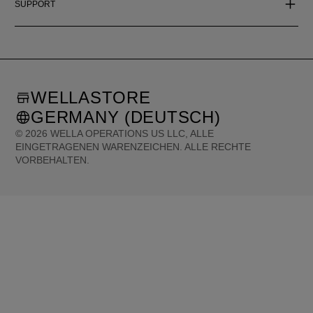
SUPPORT
WELLASTORE
GERMANY (DEUTSCH)
©
2026
WELLA OPERATIONS US LLC, ALLE
EINGETRAGENEN WARENZEICHEN. ALLE RECHTE
VORBEHALTEN.
United States (English)
Great Britain (English)
Australia (English)
Portugal (Português)
Spain (Español)
France (Français)
Canada (English)
Canada (Français)
Germany (Deutsch)
Italy (Italiano)
Sweden (English)
Finland (English)
Netherlands (English)
Norway (English)
Greece (Ελληνικά)
Belgium (Français)
Denmark (English)
Austria (Deutsch)
Switzerland (Deutsch)
Switzerland (Français)
Poland (Polski)
United Arab Emirates (العربية)
Czech Republic (Čeština)
Brazil (Português)
Japan (日本語)