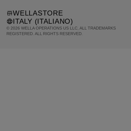
WELLASTORE
ITALY (ITALIANO)
©
2026
WELLA OPERATIONS US LLC, ALL TRADEMARKS
REGISTERED. ALL RIGHTS RESERVED.
United States (English)
Great Britain (English)
Australia (English)
Portugal (Português)
Spain (Español)
France (Français)
Canada (English)
Canada (Français)
Germany (Deutsch)
Italy (Italiano)
Sweden (English)
Finland (English)
Netherlands (English)
Norway (English)
Greece (Ελληνικά)
Belgium (Français)
Denmark (English)
Austria (Deutsch)
Switzerland (Deutsch)
Switzerland (Français)
Poland (Polski)
United Arab Emirates (العربية)
Czech Republic (Čeština)
Brazil (Português)
Japan (日本語)