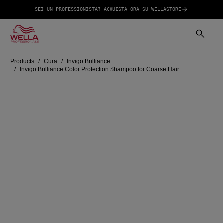
SEI UN PROFESSIONISTA? ACQUISTA ORA SU WELLASTORE
Products
Cura
Invigo Brilliance
Invigo Brilliance Color Protection Shampoo for Coarse Hair