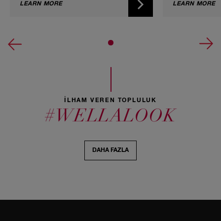
saçları evde beş adımda nasıl siyaha
LEARN MORE
saçları evde b
LEARN MORE
boyayacağınızı gösteriyoruz.
boyayacağınızı 
İLHAM VEREN TOPLULUK
#WELLALOOK
DAHA FAZLA