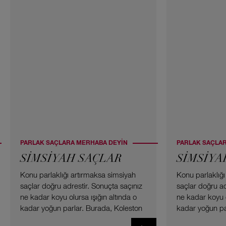
PARLAK SAÇLARA MERHABA DEYİN
PARLAK SAÇLA
SİMSİYAH SAÇLAR
SİMSİYA
Konu parlaklığı artırmaksa simsiyah
Konu parlaklığ
saçlar doğru adrestir. Sonuçta saçınız
saçlar doğru ad
ne kadar koyu olursa ışığın altında o
ne kadar koyu o
kadar yoğun parlar. Burada, Koleston
kadar yoğun pa
Yoğun Krem Boya Seti ile kahverengi
Yoğun Krem Boy