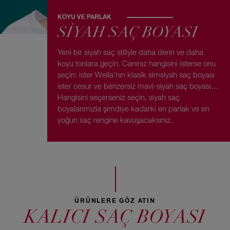
KOYU VE PARLAK
SIYAH SAÇ BOYASI
Yeni bir siyah saç stiliyle daha derin ve daha
koyu tonlara geçin. Canınız hangisini isterse onu
seçin: ister Wella’nın klasik simsiyah saç boyası
ister cesur ve benzersiz mavi-siyah saç boyası…
Hangisini seçerseniz seçin, siyah saç
boyalarımızla şimdiye kadarki en parlak ve en
yoğun saç rengine kavuşacaksınız.
ÜRÜNLERE GÖZ ATIN
KALICI SAÇ BOYASI