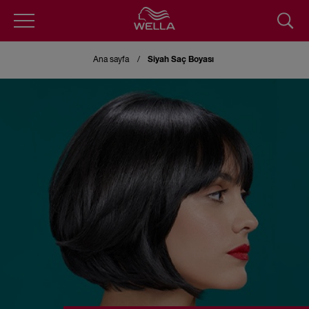
Skip
to
Ana sayfa
Siyah Saç Boyası
main
content