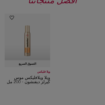
أفضل منتجاتنا
التسوق السريع
ويلا فليكس
ويلا ويلافليكس موس
كيرلز ديفنشون - 200 مل