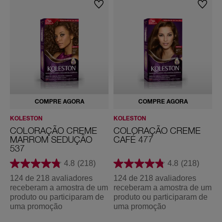
4
Citronellol, Citric Acid, Geraniol, HC Blue No. 15, Sodium
1
Hydroxide
5
C
Advanced Intense Gloss Treatment : Aqua/ Water/ Eau,
a
Bis-Hydroxy/Methoxy Amodimethicone, Stearyl Alcohol, Cetyl
s
t
Alcohol,
a
Stearamidopropyl Dimethylamine, Glutamic Acid, Parfum/
n
h
Fragrance, Benzyl Alcohol, Citric Acid, Benzyl Benzoate, EDTA,
o
L-Histidine, Cocos Nucifera (Coconut) Oil, Sodium Chloride,
C
r
Hexyl Cinnamal, Linalool, Magnesium Nitrate, Aloe
e
Barbadensis Leaf Juice, Trimethylsiloxysilicate,
COMPRE AGORA
COMPRE AGORA
p
ú
Methylchloroisothiazolinone, Magnesium Chloride,
KOLESTON
KOLESTON
K
s
Methylisothiazolinone
c
COLORAÇÃO CREME
COLORAÇÃO CREME
u
MARROM SEDUÇÃO
CAFÉ 477
l
537
o
4.8
(218)
4.8
(218)
4
7
124 de 218 avaliadores
124 de 218 avaliadores
1
7
receberam a amostra de um
receberam a amostra de um
r
C
produto ou participaram de
produto ou participaram de
p
a
f
uma promoção
uma promoção
u
é