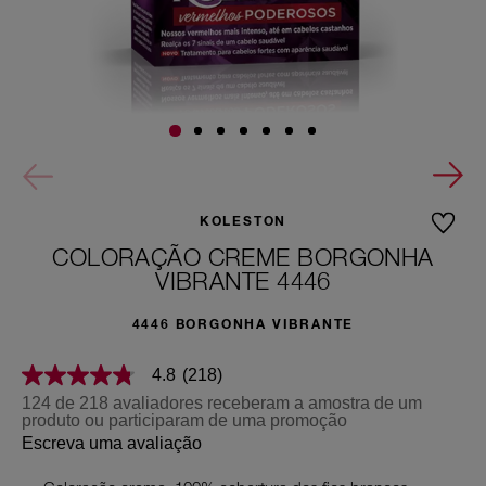
KOLESTON
COLORAÇÃO CREME BORGONHA
VIBRANTE 4446
4446 BORGONHA VIBRANTE
4.8
(218)
4.8
de
124 de 218 avaliadores receberam a amostra de um
5
produto ou participaram de uma promoção
estrelas,
Escreva uma avaliação
valor
médio