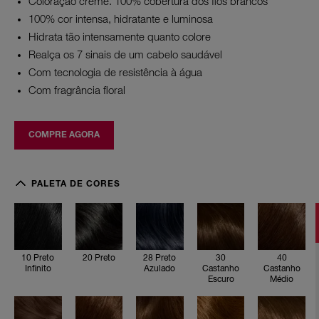
de
Coloração creme. 100% cobertura dos fios brancos
avaliação.
100% cor intensa, hidratante e luminosa
Read
218
Hidrata tão intensamente quanto colore
Reviews.
Realça os 7 sinais de um cabelo saudável
Link
abre
Com tecnologia de resistência à água
na
Com fragrância floral
mesma
página.
COMPRE AGORA
1
0
PALETA DE CORES
P
r
e
t
o
I
n
10 Preto
20 Preto
28 Preto
30
40
f
Infinito
Azulado
Castanho
Castanho
i
Escuro
Médio
n
i
t
o