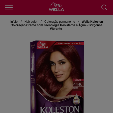
Pular
para
Início
Hair color
Coloração permanente
Wella Koleston
o
Coloração Creme com Tecnologia Resistente à Água - Borgonha
conteúdo
Vibrante
principal