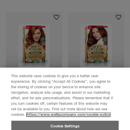
COMPRE AGORA
COMPRE AGORA
This website uses cookies to give you a better user
experience. By clicking “Accept All Cookies”, you agree to
SOFT COLOR
SOFT COLOR
the storing of cookies on your device to enhance site
LOURO ACOBREADO
CASTANHO
navigation, analyze site usage, and assist in our marketing
743
ACOBREADO 54
effort, and for ads personalisations. Please remember that if
you turn cookies off, certain features of this website may
not be available to you. Find out more about how we use
3.8
(61)
3.8
(61)
cookies.
https://www.wellacompany.com/cookie-policy
Cookie Settings