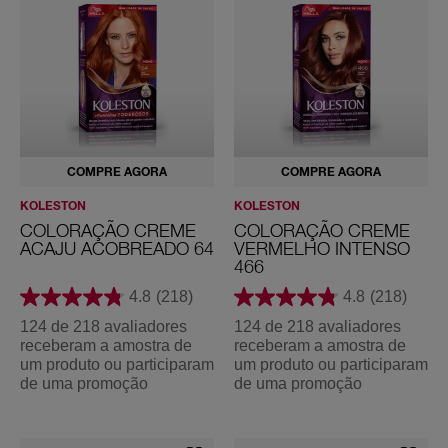
MARCAS DE COLORAÇÃO
Koleston
Soft Color
COLORAÇÃO
Preto
COMPRE AGORA
COMPRE AGORA
Loiro
KOLESTON
KOLESTON
COLORAÇÃO CREME
COLORAÇÃO CREME
Ruivo
ACAJU ACOBREADO 64
VERMELHO INTENSO
466
Castanho
4.8
(218)
4.8
(218)
Violet
124 de 218 avaliadores
124 de 218 avaliadores
receberam a amostra de
receberam a amostra de
Coloração com efeito natural
um produto ou participaram
um produto ou participaram
de uma promoção
de uma promoção
Multitom
TODOS OS PRODUTOS