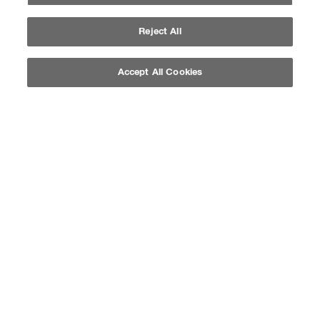
Reject All
Accept All Cookies
COMPRE AGORA
SOFT COLOR
AMEIXA 4465
3.8
(61)