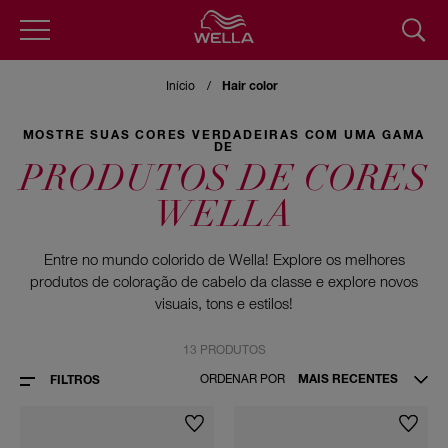
Pular
para
Início
Hair color
o
conteúdo
principal
MOSTRE SUAS CORES VERDADEIRAS COM UMA GAMA
DE
PRODUTOS DE CORES
WELLA
Entre no mundo colorido de Wella! Explore os melhores
produtos de coloração de cabelo da classe e explore novos
visuais, tons e estilos!
13 PRODUTOS
ORDENAR POR
MAIS RECENTES
FILTROS
DURAÇÃO