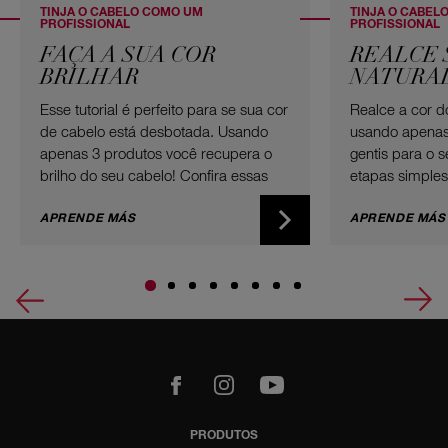
TINJA O CABELO COMO UM
TINJA O CABEL
PROFISSIONAL
PROFISSIONAL
FAÇA A SUA COR
REALCE 
BRILHAR
NATURAL
Esse tutorial é perfeito para se sua cor
Realce a cor d
de cabelo está desbotada. Usando
usando apenas
apenas 3 produtos você recupera o
gentis para o s
brilho do seu cabelo! Confira essas
etapas simples
dicas simples e realce sua cor.
sua cor natural
APRENDE MÁS
APRENDE MÁS
m
Youtube
PRODUTOS