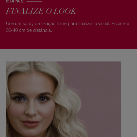
ETAPA 2
FINALIZE O LOOK
Use um spray de fixação firme para finalizar o visual. Espirre a
30-40 cm de distância.