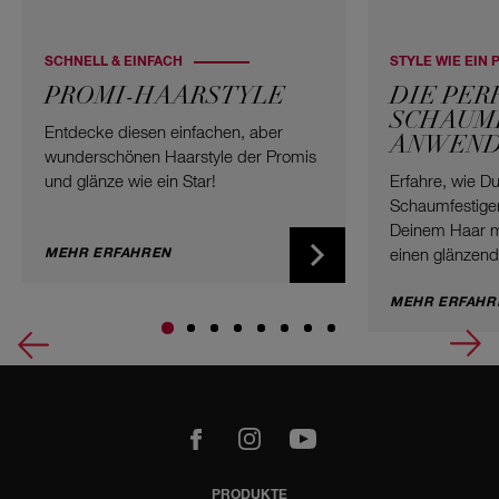
SCHNELL & EINFACH
STYLE WIE EIN 
PROMI-HAARSTYLE
DIE PER
SCHAUM­
Entdecke diesen einfachen, aber
ANWEN
wunderschönen Haarstyle der Promis
und glänze wie ein Star!
Erfahre, wie D
Schaumfestiger 
Deinem Haar 
MEHR ERFAHREN
einen glänzende
Wähle Deinen L
und kreiere die
MEHR ERFAHR
m
Youtube
PRODUKTE