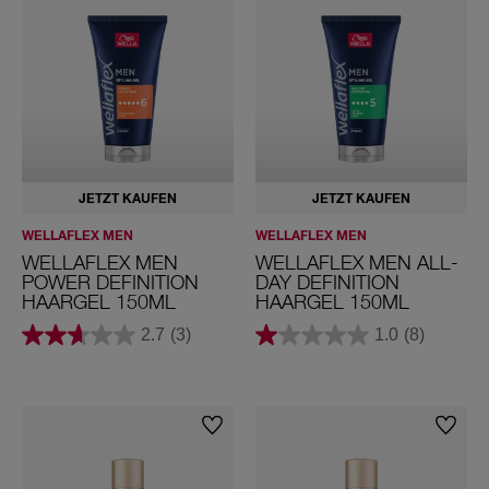
Styling-Marken
Wellaflex
Wellaflex Men
Wella Deluxe
Shockwaves
JETZT KAUFEN
JETZT KAUFEN
Haartyp
WELLAFLEX MEN
WELLAFLEX MEN
WELLAFLEX MEN
WELLAFLEX MEN ALL-
Coloriertes Haar
POWER DEFINITION
DAY DEFINITION
HAARGEL 150ML
HAARGEL 150ML
Feines Haar
2.7
(3)
1.0
(8)
Kurzhaar
Locken und Wellen
Empfindliches Haar
Geschädigtes Haar