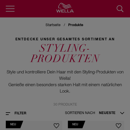
Direkt
zum
Startseite
Produkte
Inhalt
ENTDECKE UNSER GESAMTES SORTIMENT AN
STYLING-
PRODUKTEN
Style und kontrolliere Dein Haar mit den Styling-Produkten von
Wella!​
Genieße einen besonders starken Halt mit einem natürlichen
Look.
30 PRODUKTE
SORTIEREN NACH
NEUESTE
FILTER
NEU
NEU
Produktart