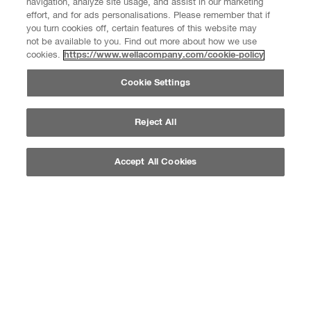
navigation, analyze site usage, and assist in our marketing
WELLA DELUXE
WELLA DELUXE
effort, and for ads personalisations. Please remember that if
FÜLLE PUR
FÜLLE PUR
you turn cookies off, certain features of this website may
HAARSPRAY 250ML
SCHAUMFESTIGER
not be available to you. Find out more about how we use
200ML
cookies.
https://www.wellacompany.com/cookie-policy
0.0
(0)
0.0
(0)
Cookie Settings
Reject All
Accept All Cookies
JETZT KAUFEN
JETZT KAUFEN
WELLA DELUXE
WELLA DELUXE
SENSITIV HAARSPRAY
HYDRO PROTECT &