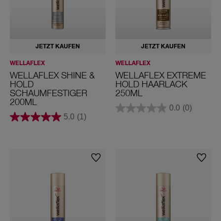
Halt
Volumen und Fülle
Flexibler Halt (2)
Starker Halt (3)
ALLE PRODUKTE
JETZT KAUFEN
JETZT KAUFEN
Extra Starker Halt (4)
WELLAFLEX
WELLAFLEX
WELLAFLEX SHINE &
Ultra Starker Halt (5)
WELLAFLEX EXTREME
HOLD
HOLD HAARLACK
SCHAUMFESTIGER
250ML
Mega Starker Halt (5+)
200ML
0.0
(0)
5.0
(1)