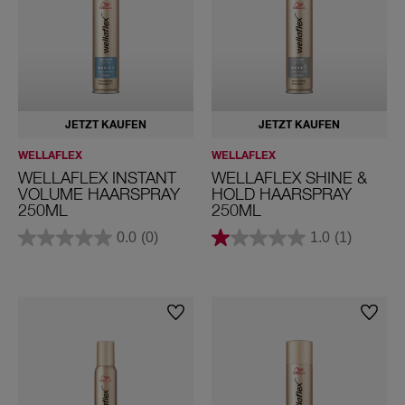
Trockenes Haar
Glattes Haar
Normales Haar
JETZT KAUFEN
JETZT KAUFEN
Alle Haartypen
WELLAFLEX
WELLAFLEX
Haarbedürfnis
WELLAFLEX INSTANT
WELLAFLEX SHINE &
VOLUME HAARSPRAY
HOLD HAARSPRAY
Glanz
250ML
250ML
Hitzeschutz
0.0
(0)
1.0
(1)
Haar-Reparatur
Anti-Frizz
Aufgefrischtes Haar
Geschmeidigkeit