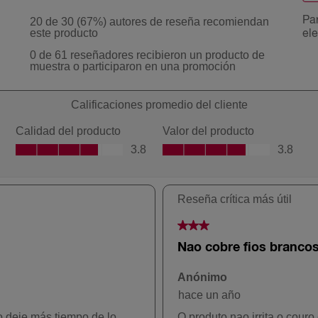
61 Cedro
Oscuro
63 Caramelo
67 Chocolate
73 Rubio