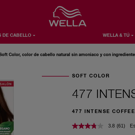
Favorite
S DE CABELLO
WELLA & TÚ
Ú
ACERCA DE WELLA
Soft Color, color de cabello natural sin amoniaco y con ingredient
SOFT COLOR
477 INTEN
477 INTENSE COFFE
Es
3.8
(61)
3.8
de