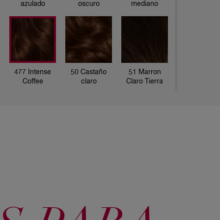
azulado
oscuro
mediano
de cabello
ESTE PA
1 crema d
1 botella 
2 sobres 
477 Intense
50 Castaño
51 Marron
Coffee
claro
Claro Tierra
61 Cedro
63 Caramelo
67 Chocolate
Oscuro