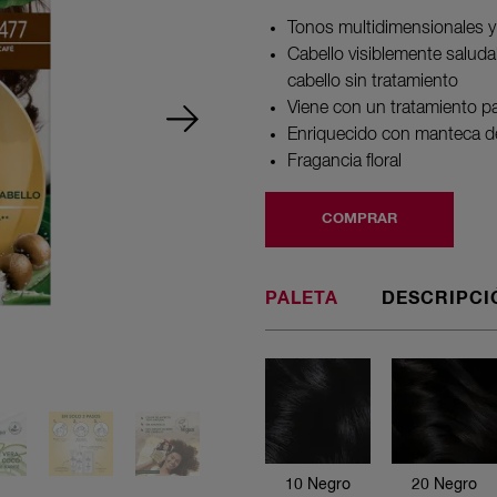
5
estrellas,
Tonos multidimensionales y
valor
Cabello visiblemente salud
medio
de
cabello sin tratamiento
valoración.
Viene con un tratamiento pa
Read
61
Enriquecido con manteca de 
Reviews.
Fragancia floral
Enlace
en
la
COMPRAR
misma
página.
PALETA
DESCRIPCI
10 Negro
espresso
10 Negro
20 Negro