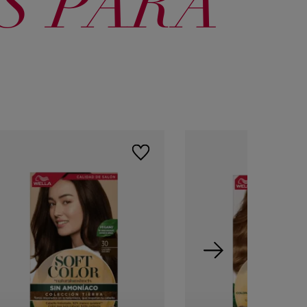
S PARA
46 Borgoña
55 Caoba
5554 Cobrizo
intenso
7745 Granada
60 Rubio
70 Rubio
intenso
oscuro
natural
881 Beige
Sahara
Aperlado