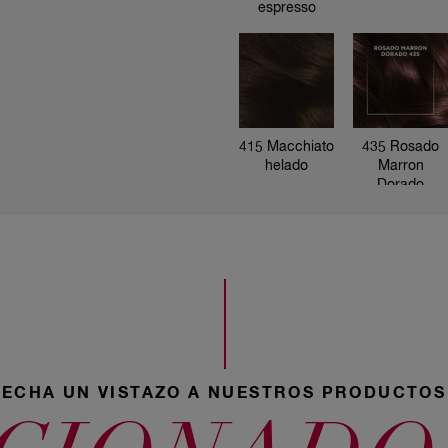
espresso
20 Negro
415 Macchiato
435 Rosado
helado
Marron
Dorado
28 Negro
azulado
535 Castaño
54 Castaño
arábica
rojizo
30 Castaño
oscuro
ECHA UN VISTAZO A NUESTROS PRODUCTOS