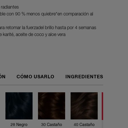
 radiantes
able con 90 % menos quiebre*en comparación al
ra retomar la fuerzadel brillo hasta por 4 semanas
karité, aceite de coco y aloe vera
ÓN
CÓMO USARLO
INGREDIENTES
¡Ama tu c
semanas! 
tu cabell
de karité
canas arm
28 Negro
30 Castaño
40 Castaño
teñido de