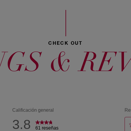
Claro Tierra
535 Castaño
CHECK OUT
arábica
NGS & RE
54 Castaño
rojizo