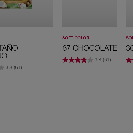
477 Intense
R
SOFT COLOR
SO
Coffee
TAÑO
67 CHOCOLATE
3
NO
3.8
(61)
3.8
(61)
50 Castaño
claro
51 Marron