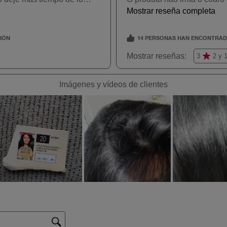
Avellana
77 Castaño
dorado
46 Borgoña