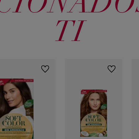
CIONADO
73 Rubio
77 Castaño
Avellana
dorado
40 Castaño
TI
mediano
64 Cobre
645 Rojo
oscuro
granate
415 Macchiato
helado
71 Rubio
80 Rubio claro
cenizo
435 Rosado
Marron
Dorado