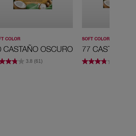
FT COLOR
SOFT COLOR
0 CASTAÑO OSCURO
77 CASTAÑO 
3.8
(61)
3.8
(61)