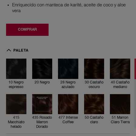
Read
Enriquecido con manteca de karité, aceite de coco y aloe
a
vera
Review.
Enlace
en
la
COMPRAR
misma
página.
1
0
PALETA
N
e
g
r
o
e
s
10 Negro
20 Negro
28 Negro
30 Castaño
40 Castaño
p
espresso
azulado
oscuro
mediano
r
e
s
s
o
415
435 Rosado
477 Intense
50 Castaño
51 Marron
2
Macchiato
Marron
Coffee
claro
Claro Tierra
0
helado
Dorado
N
e