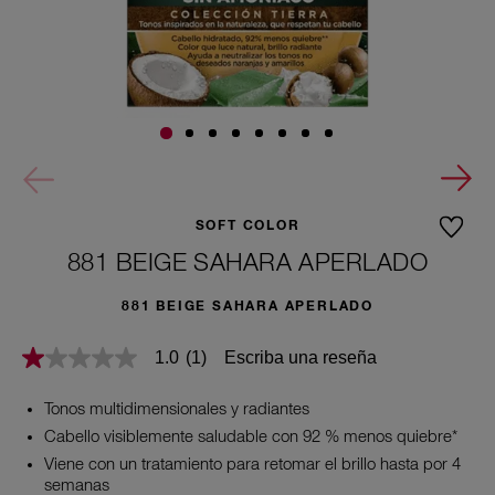
SOFT COLOR
881 BEIGE SAHARA APERLADO
881 BEIGE SAHARA APERLADO
Escriba una reseña
1.0
(1)
1.0
de
5
Tonos multidimensionales y radiantes
estrellas,
valor
Cabello visiblemente saludable con 92 % menos quiebre*
medio
Viene con un tratamiento para retomar el brillo hasta por 4
de
semanas
valoración.