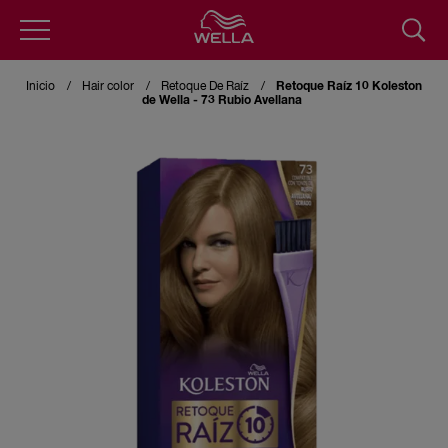
Pasar
al
Inicio
Hair color
Retoque De Raíz
Retoque Raíz 10 Koleston
contenido
de Wella - 73 Rubio Avellana
principal