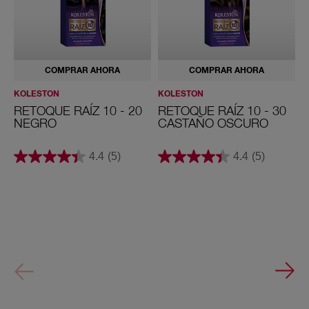
a
t
e
5
5
4
COMPRAR AHORA
COMPRAR AHORA
6
R
KOLESTON
KOLESTON
K
o
j
RETOQUE RAÍZ 10 - 20
RETOQUE RAÍZ 10 - 30
R
o
NEGRO
CASTAÑO OSCURO
E
x
ó
4.4
(5)
4.4
(5)
t
i
c
o
6
0
R
u
b
i
o
O
s