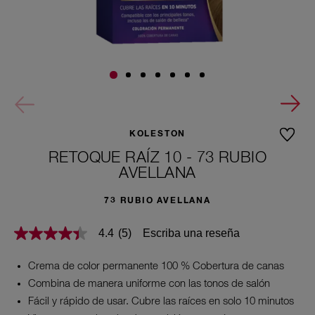
KOLESTON
RETOQUE RAÍZ 10 - 73 RUBIO
AVELLANA
73 RUBIO AVELLANA
Escriba una reseña
4.4
(5)
4.4
de
5
Crema de color permanente 100 % Cobertura de canas
estrellas,
valor
Combina de manera uniforme con las tonos de salón
medio
Fácil y rápido de usar. Cubre las raíces en solo 10 minutos
de