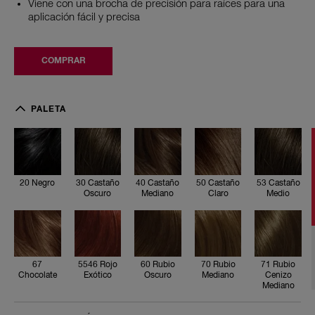
valoración.
Viene con una brocha de precisión para raíces para una
Read
aplicación fácil y precisa
5
Reviews.
Enlace
en
COMPRAR
la
misma
página.
2
0
PALETA
N
e
g
r
o
3
20 Negro
30 Castaño
40 Castaño
50 Castaño
53 Castaño
0
Oscuro
Mediano
Claro
Medio
C
a
s
t
a
ñ
67
5546 Rojo
60 Rubio
70 Rubio
71 Rubio
o
Chocolate
Exótico
Oscuro
Mediano
Cenizo
O
Mediano
s
c
u