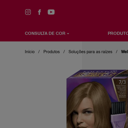
CONSULTA DE COR
PRODUT
Skip
CONSULTA DE COR
PRODUTOS
OS MAIS VE
to
main
Início
Produtos
Soluções para as raízes
Wel
content