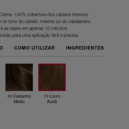
Creme. 100% cobertura dos cabelos brancos
os tons do cabelo, mesmo os do cabeleireiro.
bre as raízes em apenas 10 minutos
isão para uma aplicação fácil e precisa
O
COMO UTILIZAR
INGREDIENTES
Prolongue
cabeleire
cobrir as
concebida
cabeleirei
40 Castanho
73 Louro
oferece u
Médio
Avelã
de cabelo
vida da s
coloraçõ
Esta emba