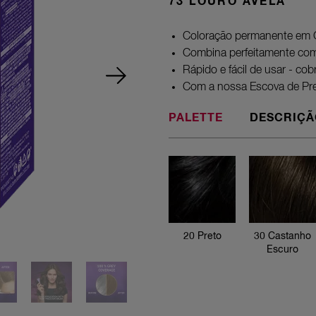
73 LOURO AVELÃ
Coloração permanente em 
Combina perfeitamente com 
Rápido e fácil de usar - co
Com a nossa Escova de Prec
PALETTE
DESCRIÇÃ
20 Preto
20 Preto
30 Castanho
Escuro
30 Castanho
Escuro