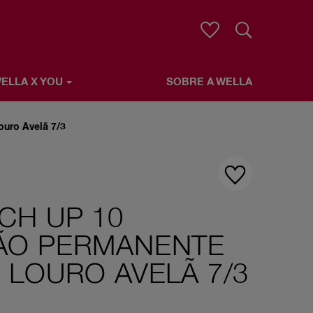
Pesquisar
ELLA X YOU
SOBRE A WELLA
uro Avelã 7/3
CH UP 10
ÃO PERMANENTE
 LOURO AVELÃ 7/3