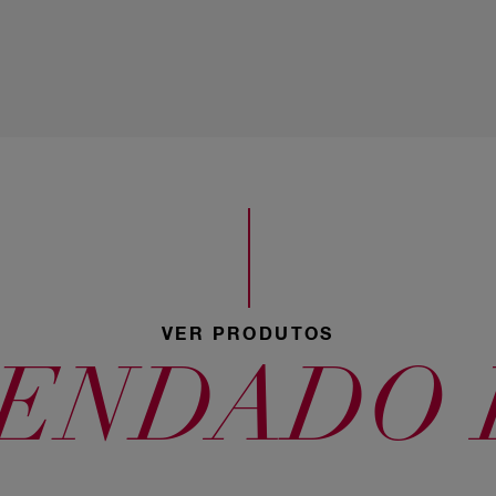
40 Castanho
Médio
73 Louro
Avelã
VER PRODUTOS
ENDADO P