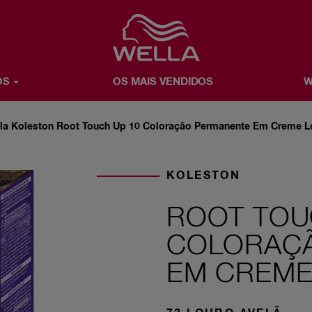
Favorite
OS
OS MAIS VENDIDOS
W
NDIDOS
WELLA X YOU
SOBRE A WELLA
la Koleston Root Touch Up 10 Coloração Permanente Em Creme Lo
KOLESTON
ROOT TOU
COLORAÇ
EM CREME