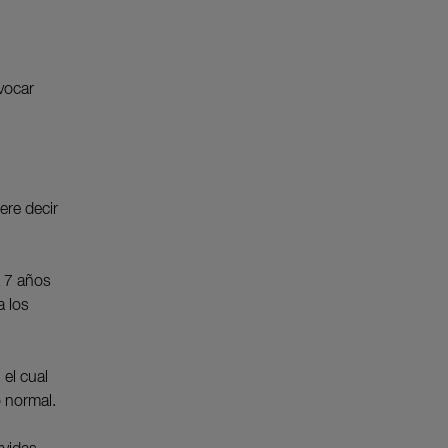
vocar
ere decir
a 7 años
a los
el cual
o normal.