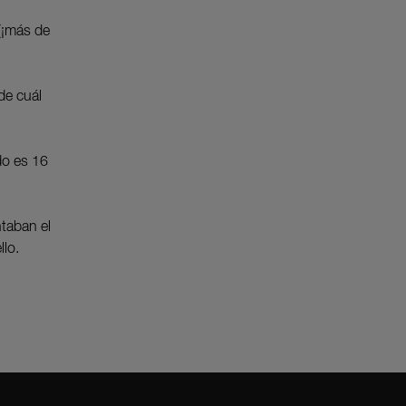
(¡más de
de cuál
do es 16
taban el
llo.