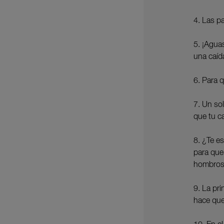
4. Las pa
5. ¡Agua
una caíd
6. Para q
7. Un so
que tu c
8. ¿Te e
para que 
hombros
9. La pr
hace que