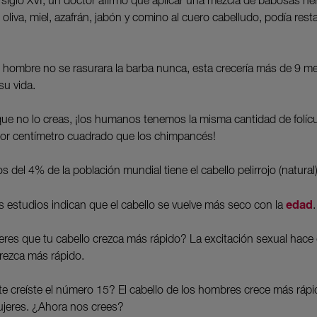
l siglo XVI, un doctor afirmó que aplicar una mezcla de babosas he
 oliva, miel, azafrán, jabón y comino al cuero cabelludo, podía resta
n hombre no se rasurara la barba nunca, esta crecería más de 9 me
su vida.
ue no lo creas, ¡los humanos tenemos la misma cantidad de folíc
por centímetro cuadrado que los chimpancés!
 del 4% de la población mundial tiene el cabello pelirrojo (natural)
edad
os estudios indican que el cabello se vuelve más seco con la
eres que tu cabello crezca más rápido? La excitación sexual hace 
crezca más rápido.
te creíste el número 15? El cabello de los hombres crece más rápi
ujeres. ¿Ahora nos crees?