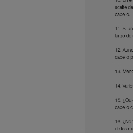
10. En e
aceite de
cabello.
11. Si u
largo de 
12. Aunq
cabello 
13. Menos
14. Vari
15. ¿Qui
cabello 
16. ¿No 
de las m