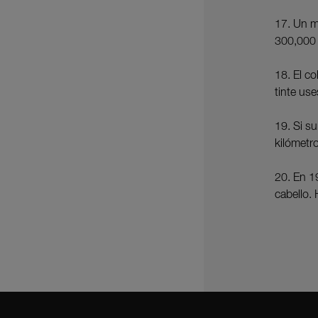
17. Un m
300,000 
18. El c
tinte us
19. Si s
kilómetro
20. En 1
cabello.