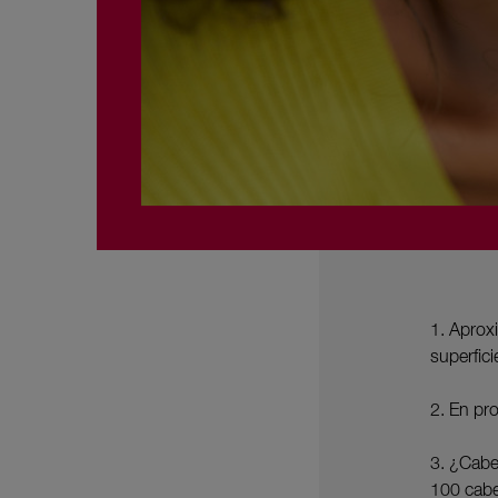
1. Aproxi
superfic
2. En pr
3. ¿Cabel
100 cabe