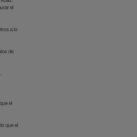
rvidas,
urar el
tros a lo
ulos de
.
.
que el
do que el