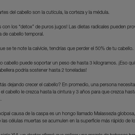
rtes del cabello son la cutícula, la corteza y la médula.
s con los “detox” de puros jugos! Las dietas radicales pueden pro
a de cabello temporal.
ue se te note la calvicie, tendrías que perder el 50% de tu cabello.
lo cabello puede soportar un peso de hasta 3 kilogramos. ¡Eso qui
abellera podría sostener hasta 2 toneladas!
stás dejando crecer el cabello? En promedio, una persona necesit
el cabello le crezca hasta la cintura y 3 años para que crezca hast
.
incipal causa de la caspa es un hongo llamado Malassezia globosa, 
 las células muertas se acumulen en la superficie más rápido de l