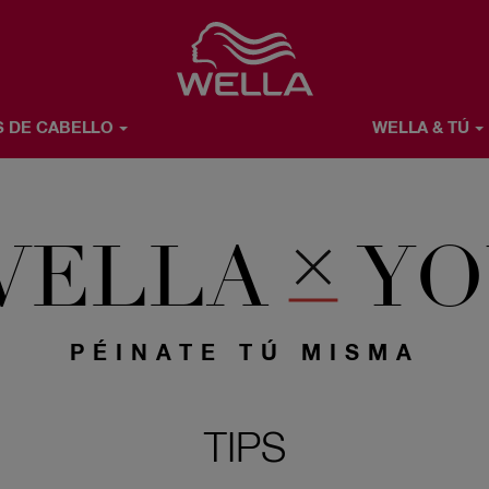
Favorite
S DE CABELLO
WELLA & TÚ
Ú
ACERCA DE WELLA
WELLA
YO
PÉINATE TÚ MISMA
TIPS