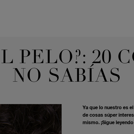
L PELO?: 20
NO SABÍAS
Ya que lo nuestro es el
de cosas súper interes
mismo. ¡Sigue leyendo 