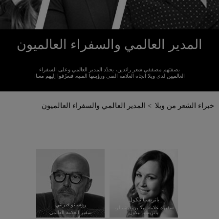
المدير العالمي والسفراء العالميون
بصفتهم مصففي شعر رائدين، يحدّد المدير العالمي وعلى السفراء
العالميين لدى ويلا اتجاه العلامة الفني ورؤيتتها الفنية. فتعرّفوا إليهم معنا!
خبراء الشعر من ويلا
المدير العالمي والسفراء العالميون
باتريسيا نيكول
روسانو فيريتي
سفيرة علامة ويلا بروفيشنالز،
باتريسيا نيكول
سفير العلامة العالمي