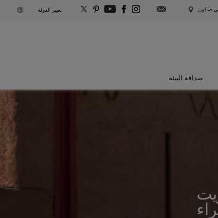
S
لى صالون
تغيير الدولة
U
B
S
صداقة البيئة
C
R
I
B
E
يت
اء