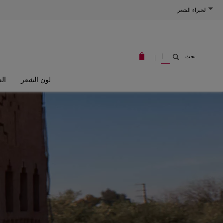
لخبراء الشعر
W
|
بحث
E
L
L
A
لون الشعر
الع
S
T
O
R
E