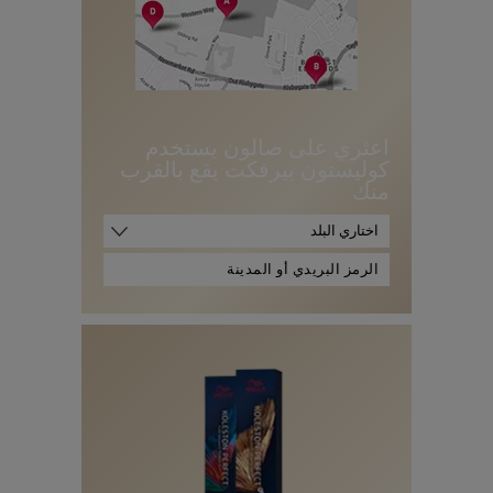
اعثري على صالون يستخدم
كوليستون بيرفكت يقع بالقرب
منك
اختاري البلد
ا
ل
ر
م
ز
ا
ل
ب
ر
ي
د
ي
أ
و
ا
ل
م