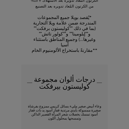
الكرتون المُعاد تدويره بعد الاستهلاك + 15%
من الكرتون المُعاد تدويره بعد التصنيع
*يُقصد بويلا جميع المجموعات
المندرجة ضمن علامة ويلا التجارية
(بما في ذلك ""كوليستون برفكت""
و""إيلومينا"" و""كولور تاتش""
وغيرها...) وجميع المناطق باستثناء
آسيا
**مقارنةً باستخراج الألومنيوم الخام
درجات ألوان مجموعة
كوليستون بيرفكت
وعاء أبيض صغير مليء بسائل كريمي ممزوج بفرشاة
صغيرة ممسوكة بأيدي مرتدية قفاز أسود يد ذات قفاز
أسود تمسك بخصلات شعر المرأة القصير الداكن
وتمسحها بمحلول اللون