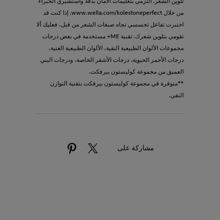
تلوين الشعر. التزمي بتعليمات الأمان بدقة واستشيري الخبراء
من خلال www.wella.com/kolestoneperfect. إذا كنت قد
اختبرت تفاعل تحسسي تجاه صبغات الشعر من قبل، فعليك ألا
تقومي بتلوين شعرك. تقنية ME+ مستخدمة في بعض درجات
مجموعات الألوان الطبيعية النقية، الألوان الطبيعية الغنية،
درجات الأحمر الحيوية، درجات الأشقر الخاصة، ودرجات البني
العميق من مجموعة كوليستون بيرفكت.
**متوفرة في مجموعة كوليستون بيرفكت بتقنية التوازن
النقي.
مشاركة على