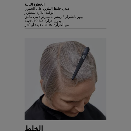
الخطوة الثانية
ضعي خليط التلوين على الجذور.
الوقت اللازم للتطوير
بيور ناتشرلز / ريتش ناتشرلز / بني غامق
بدون حرارة: 30-40 دقيقة
مع الحرارة: 15-25 دقيقة أو أكثر
الخلط