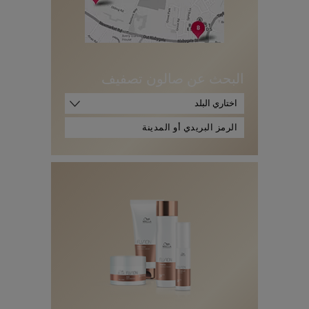
البحث عن صالون تصفيف
اختاري البلد
ا
ل
ر
م
ز
ا
ل
ب
ر
ي
د
ي
أ
و
ا
ل
م
د
ي
ن
ة