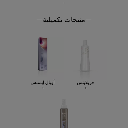
منتجات تكميلية
فريلايتس
أوبال إيسنس