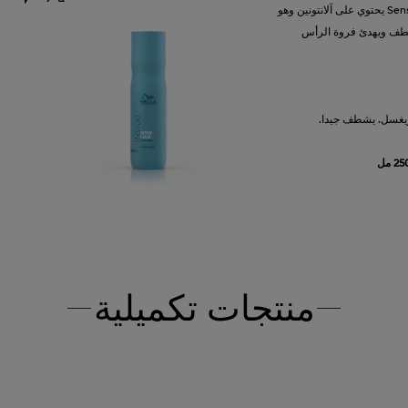
شامبو Senso Calm Sensitive يحتوي على آلانتونين وهو
لطف ويهدئ فروة الرأس
ويغسل. يشطف جيدا.
منتجات تكميلية