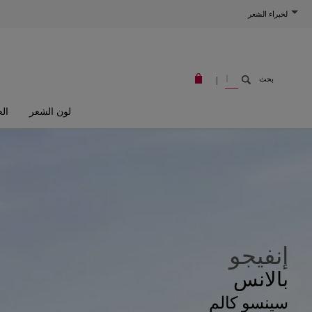
لخبراء الشعر
W
|
بحث
E
L
L
A
لون الشعر
الع
S
T
O
R
E
إنفيجو
بالانس
سينسو كالم