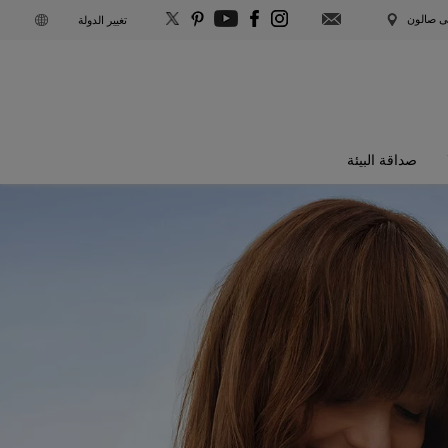
S
لى صالون
تغيير الدولة
U
B
S
صداقة البيئة
C
R
I
B
E