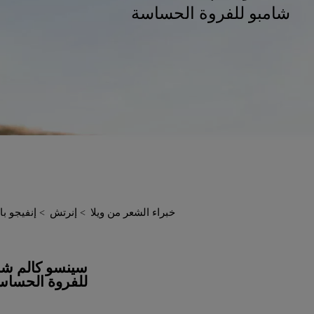
شامبو للفروة الحساسة
خبراء الشعر من ويلا
إنرتش
إنفيجو ب
سينسو كالم شا
للفروة الحساس