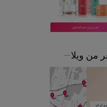
قم بزيارة دعم الصالون
 من ويلا