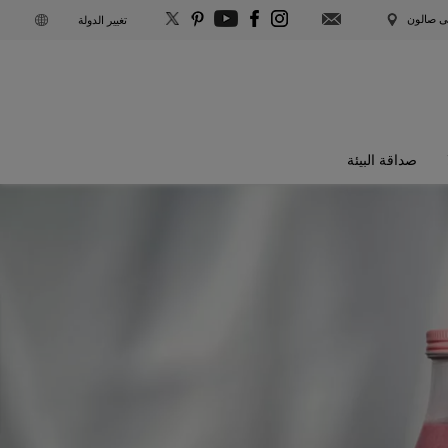
S
لى صالون
تغيير الدولة
U
B
S
صداقة البيئة
C
R
I
B
E