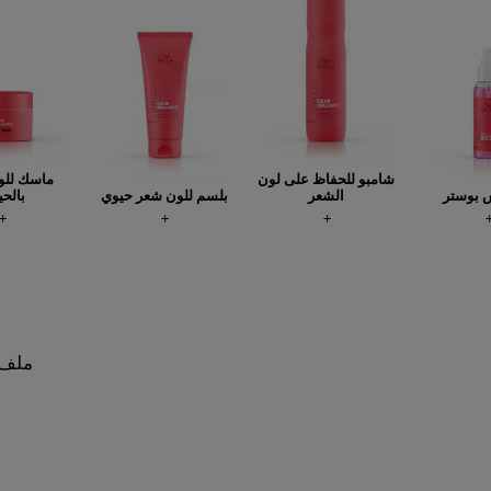
شامبو للحفاظ على لون
ماسك للو
س بوستر
الشعر
بلسم للون شعر حيوي
بالحي
ملف خ