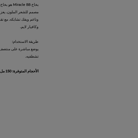
بخاخ acle BB
مصمم للشعر الملون. يعزز
وناعم ويفك تشابكه. مع تقن
وكافيار لايم.
طريقة الاستخدام:
يوضع مباشرة على منتصف و
تشطفيه.
الأحجام المتوفرة: 150 مل