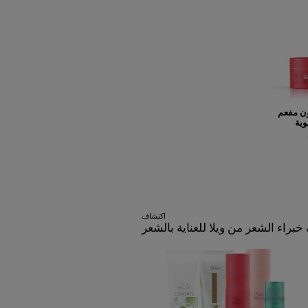
ن مفعم
وية
اكتشاف
براء الشعر من ويلا للعناية بالشعر