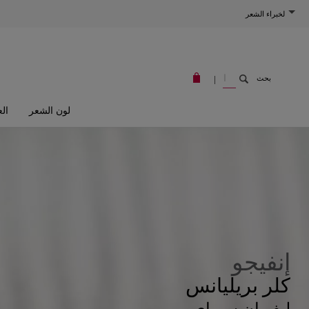
لخبراء الشعر
W
|
بحث
E
L
L
A
لون الشعر
الع
S
T
O
R
E
إنفيجو
كلر بريليانس
ليف إن سبراي