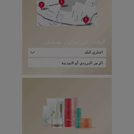
البحث عن صالون تصفيف
اختاري البلد
ا
ل
ر
م
ز
ا
ل
ب
ر
ي
د
ي
أ
و
ا
ل
م
د
ي
ن