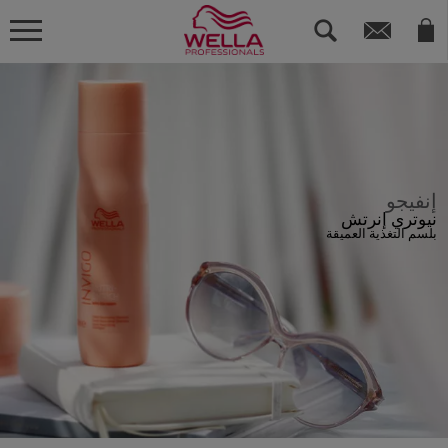
إنفيجو
نيوتري إنرتش
بلسم التغذية العميقة