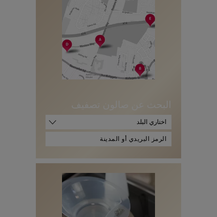
البحث عن صالون تصفيف
اختاري البلد
ا
ل
ر
م
ز
ا
ل
ب
ر
ي
د
ي
أ
و