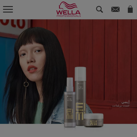
إيمي
جست بريليانت