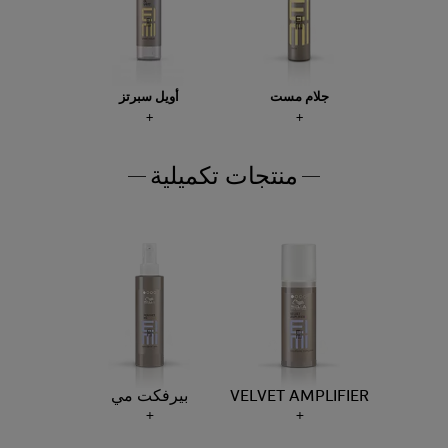
جلام مست
أويل سبرتز
منتجات تكميلية
VELVET AMPLIFIER
بيرفكت مي