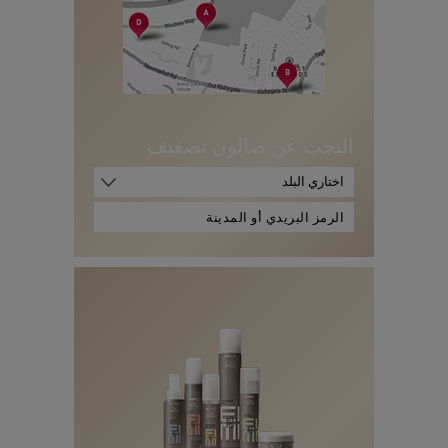
البحث عن صالون تصفيف
اختاري البلد
ا
ل
ر
م
ز
ا
ل
ب
ر
ي
د
ي
أ
و
ا
ل
م
د
ي