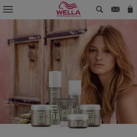
إيمي
شايب شيفت