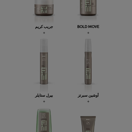
BOLD MOVE
جريب كريم
أوشين سبرتز
بيرل ستايلر