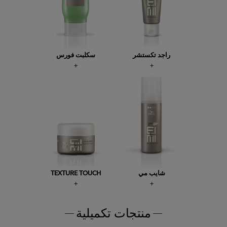
راجد تكستشر
سكلبت فورس
شايب مي
TEXTURE TOUCH
منتجات تكميلية