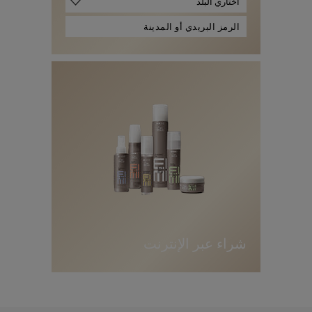
اختاري البلد
ا
ل
ر
م
ز
ا
ل
ب
ر
ي
د
ي
أ
و
ا
ل
م
د
ي
ن
ة
شراء عبر الإنترنت