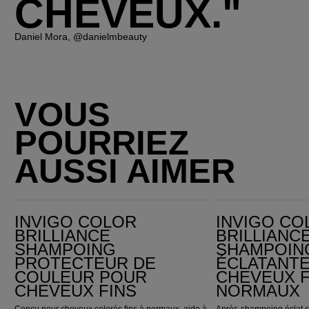
CHEVEUX."
Daniel Mora, @danielmbeauty
VOUS
POURRIEZ
AUSSI AIMER
Invigo Color Brilliance Shampoing protecteur de couleur pour cheveux fins
Invigo Color Brilliance Après-shampoing couleur éclatante pour cheveux fins et 
INVIGO COLOR
INVIGO CO
BRILLIANCE
BRILLIANC
SHAMPOING
SHAMPOIN
PROTECTEUR DE
ÉCLATANT
COULEUR POUR
CHEVEUX F
CHEVEUX FINS
NORMAUX
Conçu pour cheveux colorés fins à normaux, aide à
Après-shampoing éclat co