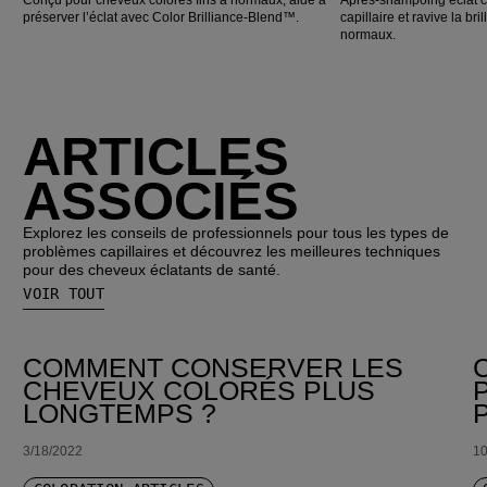
préserver l’éclat avec Color Brilliance-Blend™.
capillaire et ravive la br
normaux.
ARTICLES
ASSOCIÉS
Explorez les conseils de professionnels pour tous les types de
problèmes capillaires et découvrez les meilleures techniques
pour des cheveux éclatants de santé.
VOIR TOUT
COMMENT CONSERVER LES
CHEVEUX COLORÉS PLUS
LONGTEMPS ?
3/18/2022
10