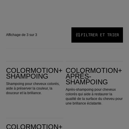
FILTRER ET TRIER
Affichage de 3 sur 3
ColorMotion+ Shampoing
ColorMotion+ après-shampoing
COLORMOTION+
COLORMOTION+
SHAMPOING
APRÈS-
SHAMPOING
Shampoing pour cheveux colorés,
aide à préserver la couleur, la
Après-shampoing pour cheveux
douceur et la brillance.
colorés qui aide à restaurer la
qualité de la surface du cheveu pour
une brillance éclatante.
ColorMotion+ Structure Masque
COLORMOTION+