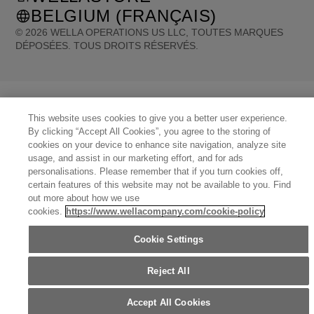
BELGIUM (FRANÇAIS)
©
2026
WELLA OPERATIONS US LLC, TOUTES MARQUES
DÉPOSÉES. TOUS DROITS RÉSERVÉS.
United States (English)
Great Britain (English)
Australia (English)
Portugal (Português)
Spain (Español)
France (Français)
Canada (English)
Canada (Français)
Germany (Deutsch)
Italy (Italiano)
This website uses cookies to give you a better user experience.
Sweden (English)
Finland (English)
Netherlands (English)
By clicking “Accept All Cookies”, you agree to the storing of
Norway (English)
Greece (Ελληνικά)
Belgium (Français)
Denmark (English)
cookies on your device to enhance site navigation, analyze site
Austria (Deutsch)
Switzerland (Deutsch)
Switzerland (Français)
Poland (Polski)
usage, and assist in our marketing effort, and for ads
United Arab Emirates (العربية)
Czech Republic (Čeština)
Brazil (Português)
Japan (日本語)
personalisations. Please remember that if you turn cookies off,
certain features of this website may not be available to you. Find
out more about how we use
cookies.
https://www.wellacompany.com/cookie-policy
Cookie Settings
Reject All
Accept All Cookies