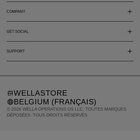
COMPANY
GET SOCIAL
SUPPORT
WELLASTORE
BELGIUM (FRANÇAIS)
©
2026
WELLA OPERATIONS US LLC, TOUTES MARQUES
DÉPOSÉES. TOUS DROITS RÉSERVÉS.
United States (English)
Great Britain (English)
Australia (English)
Portugal (Português)
Spain (Español)
France (Français)