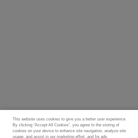
Canada (English)
Canada (Français)
Germany (Deutsch)
Italy (Italiano)
Sweden (English)
Finland (English)
Netherlands (English)
Norway (English)
Greece (Ελληνικά)
Belgium (Français)
Denmark (English)
Austria (Deutsch)
Switzerland (Deutsch)
Switzerland (Français)
Poland (Polski)
United Arab Emirates (العربية)
Czech Republic (Čeština)
Brazil (Português)
Japan (日本語)
This website uses cookies to give you a better user experience.
By clicking “Accept All Cookies”, you agree to the storing of
cookies on your device to enhance site navigation, analyze site
usage, and assist in our marketing effort, and for ads