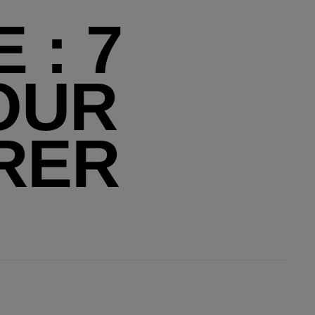
 : 7
OUR
URER