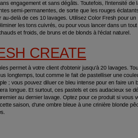
sans engagement et sans dégâts. Toutefois, l'intensité de 
intes semi-permanentes, de sorte que les rouges éclatants 
au-delà de ces 10 lavages. Utilisez Color Fresh pour un r
liminer les tons cuivrés, ou pour vous lancer dans un tou
auds et froids, de bruns et de blonds à l'éclat naturel.
ESH CREATE
bles permet à votre client d'obtenir jusqu'à 20 lavages. Tout
s longtemps, tout comme le fait de pastelliser une couleur
e ; vous pouvez diluer ce bleu intense pour en faire un bl
era longue. Et surtout, ces pastels et ces audacieux se dé
remier au dernier lavage. Optez pour ce produit si vous vou
 cette saison, d'une ombre bleue à une crinière blonde p
es.