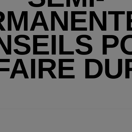
MANENTE
NSEILS P
FAIRE D