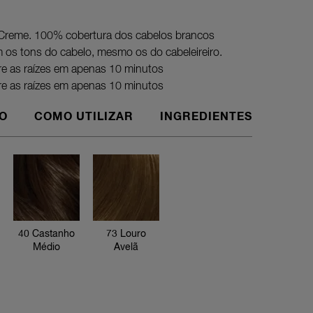
Creme. 100% cobertura dos cabelos brancos
os tons do cabelo, mesmo os do cabeleireiro.
bre as raízes em apenas 10 minutos
bre as raízes em apenas 10 minutos
O
COMO UTILIZAR
INGREDIENTES
Prolongue
cabeleire
cobrir as
concebida
cabeleirei
40 Castanho
73 Louro
oferece u
Médio
Avelã
de cabelo
vida da s
coloraçõ
Esta emba