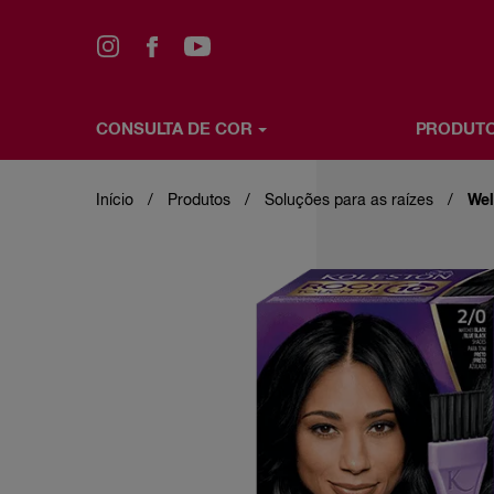
CONSULTA DE COR
PRODUT
Skip
CONSULTA DE COR
PRODUTOS
OS MAIS VE
to
main
Início
Produtos
Soluções para as raízes
Wel
content