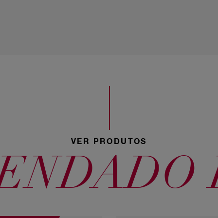
40 Castanho
Médio
73 Louro
Avelã
VER PRODUTOS
ENDADO P