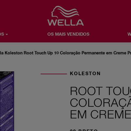
Favorite
OS
OS MAIS VENDIDOS
W
NDIDOS
WELLA X YOU
SOBRE A WELLA
la Koleston Root Touch Up 10 Coloração Permanente em Creme Pr
KOLESTON
ROOT TOU
COLORAÇ
EM CREME