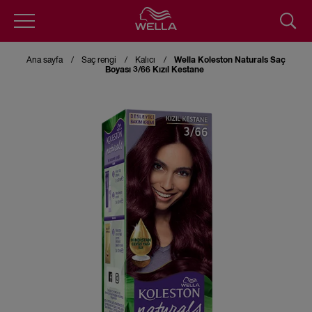
Skip
to
Ana sayfa
Saç rengi
Kalıcı
Wella Koleston Naturals Saç
main
Boyası 3/66 Kızıl Kestane
content