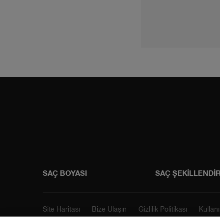
Instagram
Faceboo
SAÇ BOYASI
SAÇ ŞEKİLLENDİ
Site Haritası
Bize Ulaşın
Gizlilik Politikası
Kullanı