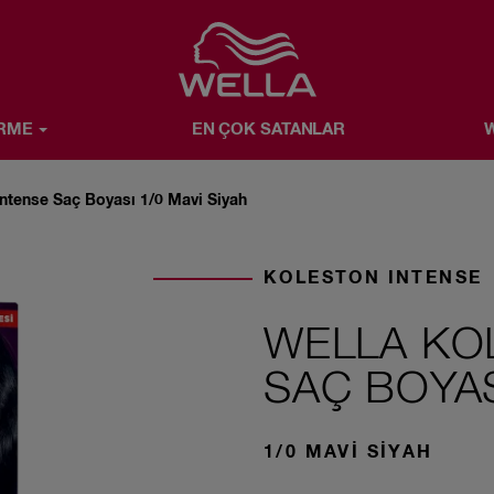
Favorite
İRME
EN ÇOK SATANLAR
W
SATANLAR
WELLA X SIZ
WELLA HAKKINDA
Intense Saç Boyası 1/0 Mavi Siyah
KOLESTON INTENSE
WELLA KO
SAÇ BOYAS
1/0 MAVI SIYAH