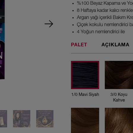
%100 Beyaz Kapama ve Yo
8 Haftaya kadar kalıcı renkle
Argan yağı içerikli Bakım Kr
Çiçek kokulu nemlendirici 
4 Yoğun nemlendirici ile
PALET
AÇIKLAMA
1/0 Mavi Siyah
1/0 Mavi Siyah
3/0 Koyu
Kahve
3/0 Koyu
Kahve