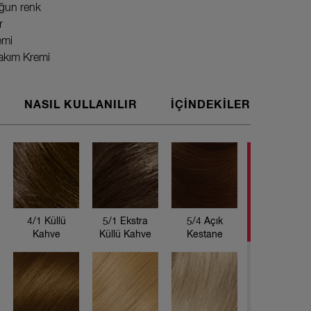
ğun renk
r
emi
bakım Kremi
NASIL KULLANILIR
İÇİNDEKİLER
Wella Ko
KADAR K
Saça deri
yoğun ve 
4/1 Küllü
5/1 Ekstra
5/4 Açık
argan yağı
Kahve
Küllü Kahve
Kestane
Bu paketin
1 adet Ka
1 adet Ok
1 adet Ar