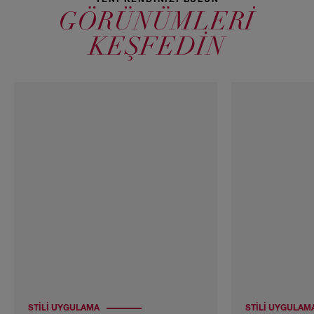
YENİ KENDİNİZİ BULUN
GÖRÜNÜMLERİ
KEŞFEDİN
STILI UYGULAMA
STILI UYGULAM