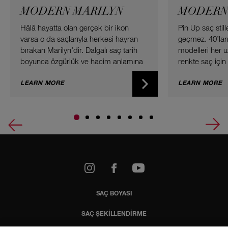
MODERN MARILYN
MODERN 
Hâlâ hayatta olan gerçek bir ikon
Pin Up saç stil
varsa o da saçlarıyla herkesi hayran
geçmez. 40’la
bırakan Marilyn’dir. Dalgalı saç tarih
modelleri her u
boyunca özgürlük ve hacim anlamına
renkte saç içi
gelmiştir. Tüm zamanların en iyi
seçenektir. 202
buklelerini evde yeniden yaratmaya
LEARN MORE
modern bir dok
LEARN MORE
hazır olun!
Victoria dönemi
bahçe partisin
etkinlik için de
Hadi çağdaş bir
k
Youtube
SAÇ BOYASI
SAÇ ŞEKİLLENDİRME