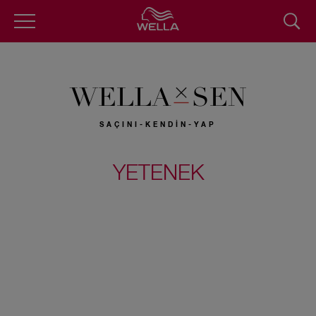
Skip
to
main
content
WELLA
SEN
SAÇINI-KENDİN-YAP
YETENEK