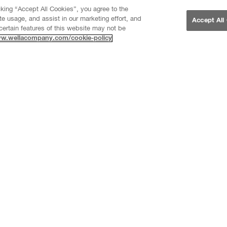
cking “Accept All Cookies”, you agree to the
te usage, and assist in our marketing effort, and
Accept All
certain features of this website may not be
ww.wellacompany.com/cookie-policy