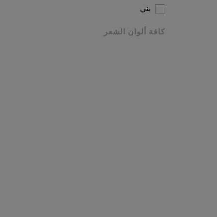
3 حلول تلوين الجذور
بني
كافة ألوان الشعر