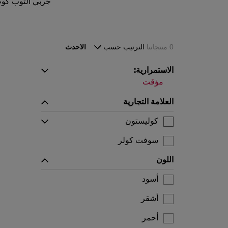
جربي التوب كوت 
0 منتجاتنا
الترتيب حسب
الأحدث
الاستمرارية:
مؤقت
العلامة التجارية
كوليستون
سوفت كولر
سوبريم إنفينيت غلو آش
اللون
كولستون
أسود
كولستون سوبريم
أشقر
كولستون إنتنس
أحمر
كولستون ناتشرالز