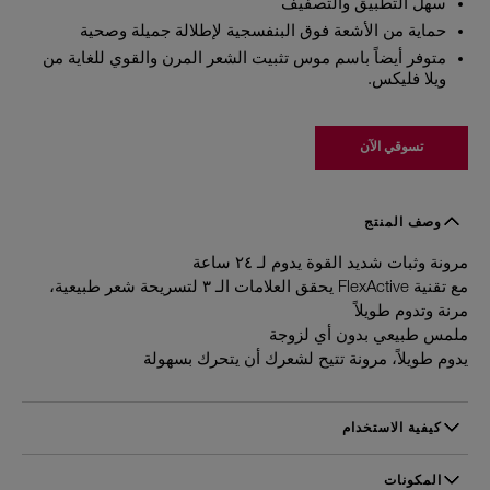
سهل التطبيق والتصفيف
حماية من الأشعة فوق البنفسجية لإطلالة جميلة وصحية
متوفر أيضاً باسم موس تثبيت الشعر المرن والقوي للغاية من
ويلا فليكس.
تسوقي الآن
وصف المنتج
مرونة وثبات شديد القوة يدوم لـ ٢٤ ساعة
مع تقنية FlexActive يحقق العلامات الـ ٣ لتسريحة شعر طبيعية،
مرنة وتدوم طويلاً
ملمس طبيعي بدون أي لزوجة
يدوم طويلاً، مرونة تتيح لشعرك أن يتحرك بسهولة
كيفية الاستخدام
قومي برشه بلطف من مسافة 20-30 سم عن الشعر أو على
خصلات فردية. قومي برشه على الرأس أولاً أو على مقدمة الشعر
المكونات