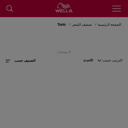
Skip
to
الصفحة الرئيسية
تصفيف الشعر
Tonic
main
content
0 منتجاتنا
الترتيب حسب
الأحدث
التصنيف حسب
نوع المنتج:
Tonic
العلامات التجارية لمستحضرات التصفيف
ويلا فليكس
New Wave
مستلزمات العناية بالشعر