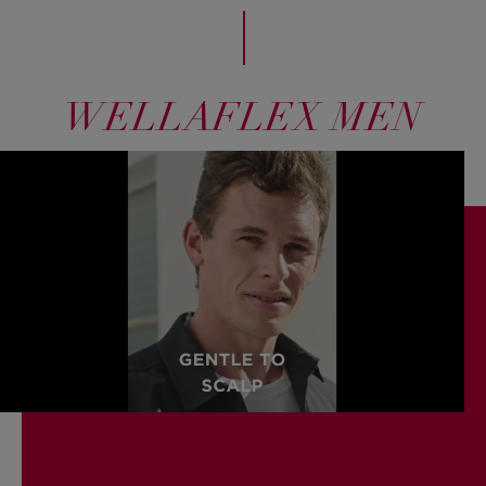
Disodium EDTA, Hexyl Cinnamal, Amyl Cinnamal, Linalool,
BHT, Tocopherol.
للاستخدام الخارجي فقط.
WELLAFLEX MEN