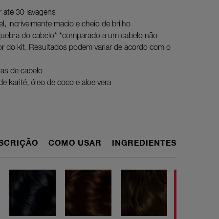
r até 30 lavagens
l, incrivelmente macio e cheio de brilho
ebra do cabelo* *comparado a um cabelo não
r do kit. Resultados podem variar de acordo com o
ras de cabelo
 karité, óleo de coco e aloe vera
SCRIÇÃO
COMO USAR
INGREDIENTES
Apaixone-
cabelo*, 
tratados*
cabelo. A
de coco e