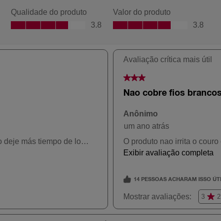
4465 Ameixa
743 Louro
Acobreado
80 Louro Claro
46 Borgonha