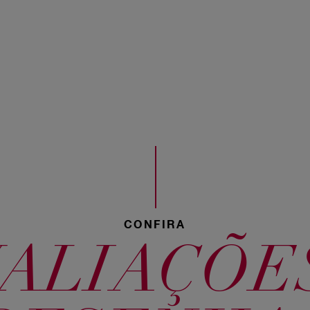
535 Café
Arábica
54 Castanho
Acobreado
CONFIRA
ALIAÇÕE
67 Chocolate