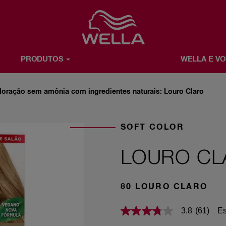
Favorite
PRODUTOS
WELLA E V
E VOCÊ
SOBRE WELLA
oloração sem amônia com ingredientes naturais: Louro Claro
SOFT COLOR
LOURO CL
80 LOURO CLARO
Es
3.8
(61)
3.8
de