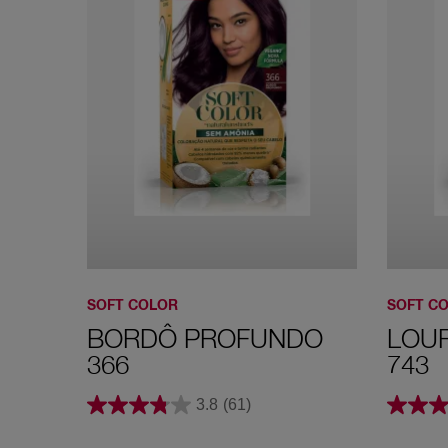
SOFT COLOR
SOFT C
BORDÔ PROFUNDO
LOU
366
743
3.8
(61)