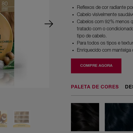
5
estrelas,
Reflexos de cor radiante po
valor
Cabelo visivelmente saudáve
médio
de
Cabelos com 92% menos qu
avaliação.
tratado com o condicionado
Read
61
tipo de cabelo.
Reviews.
Para todos os tipos e textu
Link
abre
Enriquecido com manteiga de
na
mesma
página.
COMPRE AGORA
PALETA DE CORES
DE
20 Preto