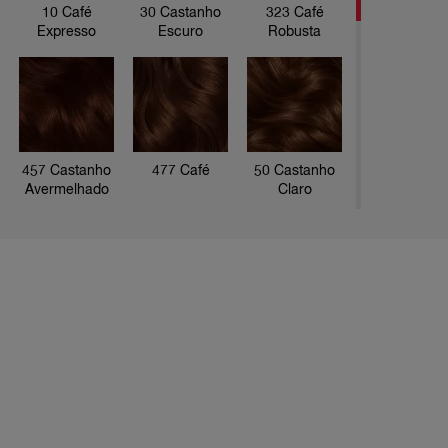
10 Café
30 Castanho
323 Café
fios bran
Expresso
Escuro
Robusta
coloração
tipos de c
cabelo! *
permanent
O kit con
457 Castanho
477 Café
50 Castanho
1 tintura
Avermelhado
Claro
1 frasco 
2 sachês 
67 Chocolate
77 Marrom
366 Bordô
Dourado
Profundo