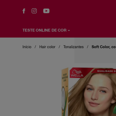
TESTE ONLINE DE COR
Pular
TESTE ONLINE DE COR
PRODUTOS
WELLA 
para
o
Início
Hair color
Tonalizantes
Soft Color, c
conteúdo
principal