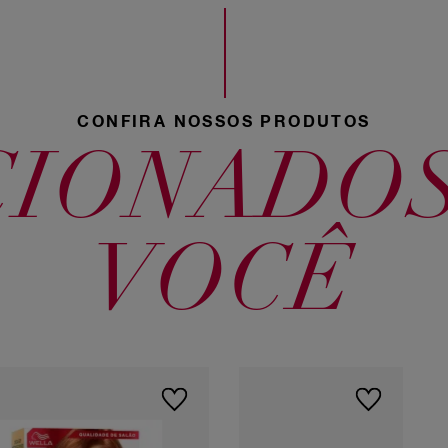
4465 Ameixa
743 Louro
Acobreado
323 Café
Robusta
CONFIRA NOSSOS PRODUTOS
CIONADOS
63 Caramelo
70 Louro
Natural
VOCÊ
40 Castanho
Médio
415
Cappuccino