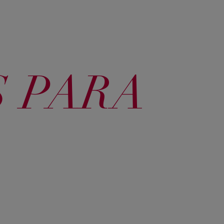
80 Louro Claro
46 Borgonha
60 Louro
Escuro
 PARA
71 Louro
73 Avelã
Acinzentado