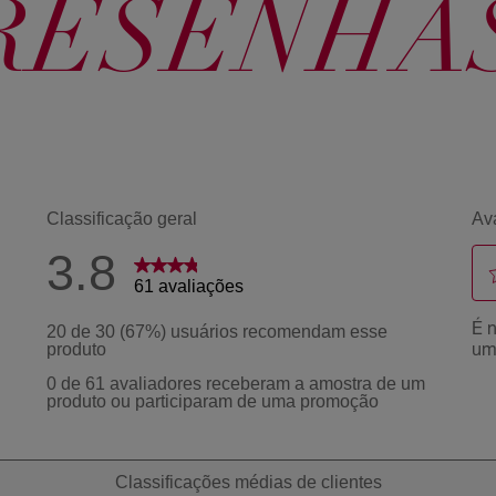
RESENHA
77 Marrom
Dourado
366 Bordô
Profundo