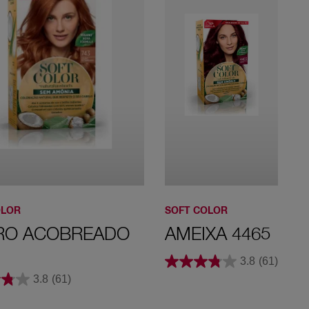
457 Castanho
Avermelhado
477 Café
OLOR
SOFT COLOR
RO ACOBREADO
AMEIXA 4465
3.8
(61)
3.8
(61)
50 Castanho
Claro