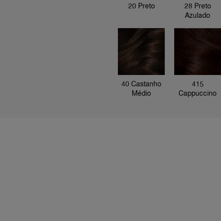
20 Preto
28 Preto
Azulado
28 Preto
Azulado
40 Castanho
415
Médio
Cappuccino
10 Café
Expresso
535 Café
54 Castanho
Arábica
Acobreado
30 Castanho
Escuro