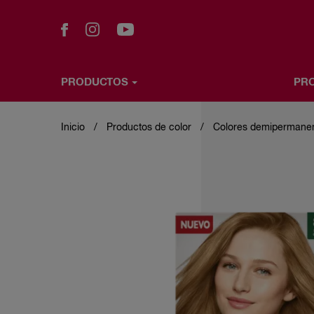
PRODUCTOS
PRO
Skip
PRODUCTOS
PROBADOR VIRTUAL
WELLA & T
to
main
Inicio
Productos de color
Colores demipermane
content