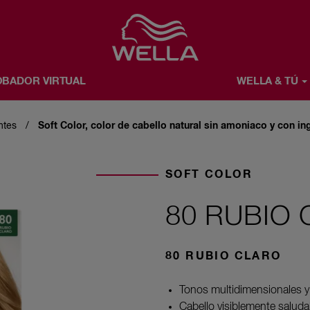
Favorite
BADOR VIRTUAL
WELLA & TÚ
Ú
ACERCA DE WELLA
ntes
Soft Color, color de cabello natural sin amoniaco y con in
SOFT COLOR
80 RUBIO
80 RUBIO CLARO
Tonos multidimensionales y
Cabello visiblemente salud