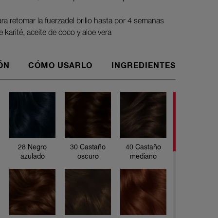
ra retomar la fuerzadel brillo hasta por 4 semanas
karité, aceite de coco y aloe vera
ÓN
CÓMO USARLO
INGREDIENTES
¡Ama tu c
semanas! 
tu cabell
de karité
canas arm
28 Negro
30 Castaño
40 Castaño
teñido de
azulado
oscuro
mediano
de cabello
ESTE PA
1 crema d
1 botella 
2 sobres 