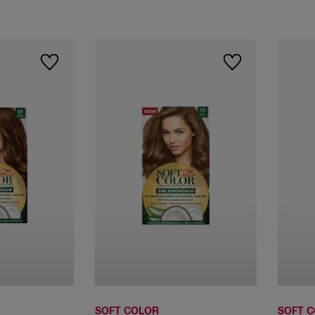
60 Rubio
70 Rubio
oscuro
natural
415 Macchiato
helado
477 Intense
Coffee
50 Castaño
claro
SOFT COLOR
SOFT 