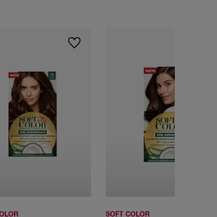
71 Rubio
80 Rubio claro
83 Rubio Claro
cenizo
Dorado
COLOR
SOFT COLOR