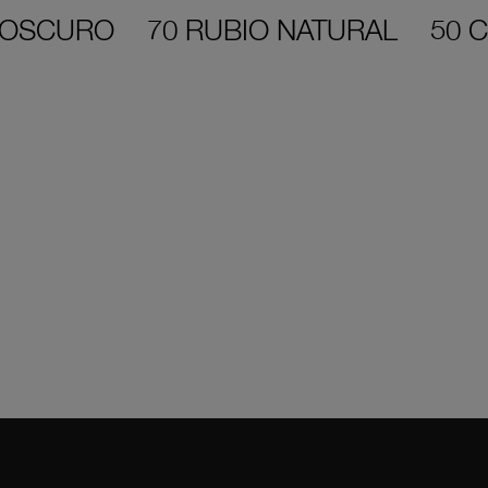
 OSCURO
70 RUBIO NATURAL
50 
535 Castaño
arábica
54 Castaño
rojizo
63 Caramelo