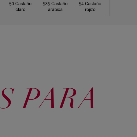
50 Castaño
535 Castaño
54 Castaño
claro
arábica
rojizo
73 Rubio
77 Castaño
46 Borgoña
Avellana
dorado
S PARA
64 Cobre
645 Rojo
7745 Granada
oscuro
granate
intenso