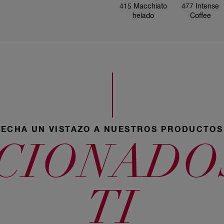
415 Macchiato
477 Intense
helado
Coffee
28 Negro
azulado
63 Caramelo
67 Chocolate
30 Castaño
oscuro
ECHA UN VISTAZO A NUESTROS PRODUCTOS
CIONADO
55 Caoba
5554 Cobrizo
intenso
40 Castaño
TI
mediano