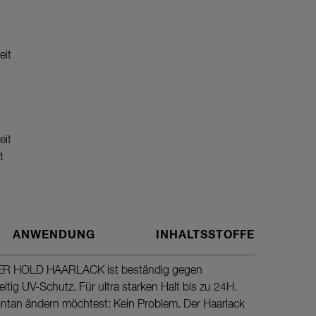
eit
eit
t
ANWENDUNG
INHALTSSTOFFE
 HOLD HAARLACK ist beständig gegen
Für ein p
eitig UV-Schutz. Für ultra starken Halt bis zu 24H.
sprühen. 
ntan ändern möchtest: Kein Problem. Der Haarlack
kopfüber 