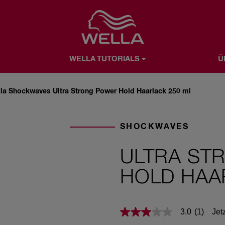
Favorite
WELLA TUTORIALS
Ü
ÜBER WELLA
ANFRAGE SENDEN
la Shockwaves Ultra Strong Power Hold Haarlack 250 ml
SHOCKWAVES
ULTRA ST
HOLD HAA
Jet
3.0
(1)
3.0
von