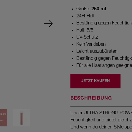
5
Sternen,
250 ml
Größe:
Durchschnittswert
24H-Halt
der
Bewertung.
Beständig gegen Feuchtigk
Read
Halt: 5/5
a
Review.
UV-Schutz
Link
Kein Verkleben
auf
derselben
Leicht auszubürsten
Seite.
Beständig gegen Feuchtigk
Für alle Haarlängen geeigne
JETZT KAUFEN
BESCHREIBUNG
Unser ULTRA STRONG POWER
Feuchtigkeit und bietet gleichz
Und wenn du deinen Style spo