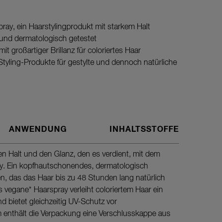
pray, ein Haarstylingprodukt mit starkem Halt
 und dermatologisch getestet
t großartiger Brillanz für coloriertes Haar
Styling-Produkte für gestylte und dennoch natürliche
ANWENDUNG
INHALTSSTOFFE
en Halt und den Glanz, den es verdient, mit dem
Sprühe gl
ray. Ein kopfhautschonendes, dermatologisch
Deine Au
n, das das Haar bis zu 48 Stunden lang natürlich
s vegane* Haarspray verleiht coloriertem Haar ein
und bietet gleichzeitig UV-Schutz vor
enthält die Verpackung eine Verschlusskappe aus