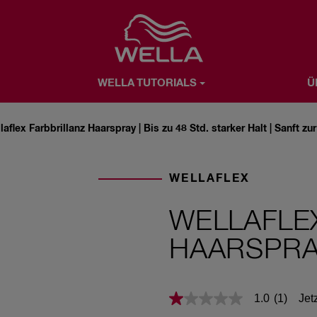
Favorite
WELLA TUTORIALS
Ü
ÜBER WELLA
ANFRAGE SENDEN
laflex Farbbrillanz Haarspray | Bis zu 48 Std. starker Halt | Sanft z
WELLAFLEX
WELLAFLE
HAARSPRA
Jet
1.0
(1)
1.0
von