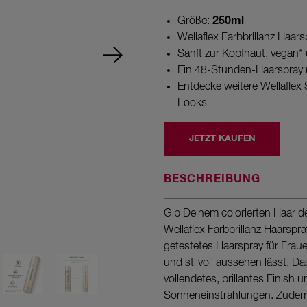
5
Sternen,
250ml
Größe:
Durchschnittswert
Wellaflex Farbbrillanz Haars
der
Bewertung.
Sanft zur Kopfhaut, vegan*
Read
Ein 48-Stunden-Haarspray mi
a
Review.
Entdecke weitere Wellaflex 
Link
Looks
auf
derselben
Seite.
JETZT KAUFEN
BESCHREIBUNG
Gib Deinem colorierten Haar d
Wellaflex Farbbrillanz Haarsp
getestetes Haarspray für Fraue
und stilvoll aussehen lässt. Da
vollendetes, brillantes Finish 
Sonneneinstrahlungen. Zudem 