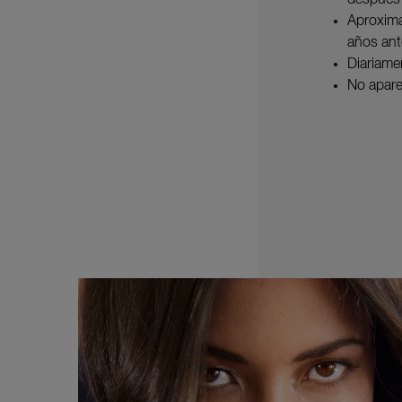
después 
Aproxima
años ant
Diariame
No apare