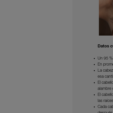
Datos c
Un 95 % d
En prome
La cabez
esa cant
El cabel
alambre 
El cabel
las raíc
Cada cab