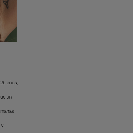
 25 años,
que un
semanas
 y