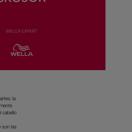
rtes: la
amente
l cabello
y son las