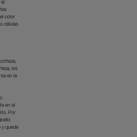
 el
ntes
el color
as células
corteza,
rteza, los
rse en la
 o
te en el
rlo. Por
abello
lo y quede