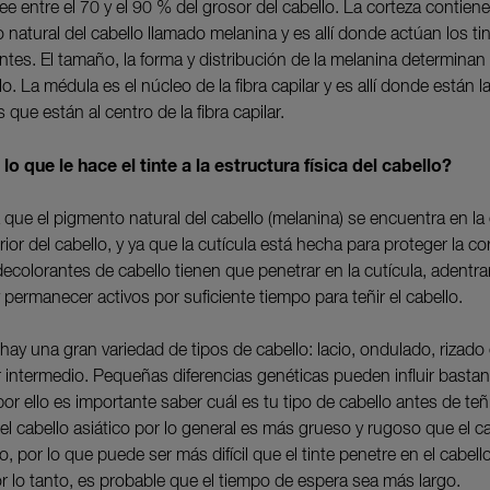
e entre el 70 y el 90 % del grosor del cabello. La corteza contiene
natural del cabello llamado melanina y es allí donde actúan los ti
tes. El tamaño, la forma y distribución de la melanina determinan 
lo. La médula es el núcleo de la fibra capilar y es allí donde están l
 que están al centro de la fibra capilar.
lo que le hace el tinte a la estructura física del cabello?
que el pigmento natural del cabello (melanina) se encuentra en la 
erior del cabello, y ya que la cutícula está hecha para proteger la co
decolorantes de cabello tienen que penetrar en la cutícula, adentra
 permanecer activos por suficiente tiempo para teñir el cabello.
hay una gran variedad de tipos de cabello: lacio, ondulado, rizado
r intermedio. Pequeñas diferencias genéticas pueden influir bastan
por ello es importante saber cuál es tu tipo de cabello antes de teñi
el cabello asiático por lo general es más grueso y rugoso que el c
, por lo que puede ser más difícil que el tinte penetre en el cabel
or lo tanto, es probable que el tiempo de espera sea más largo.