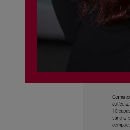
Comencem
cutícula
10 capas
sano al p
compuest