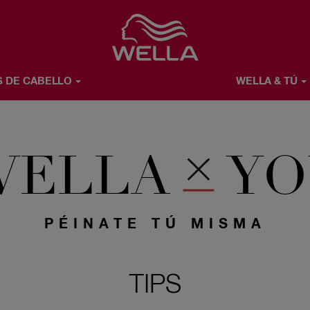
Favorite
S DE CABELLO
WELLA & TÚ
Ú
ACERCA DE WELLA
WELLA
YO
PÉINATE TÚ MISMA
TIPS