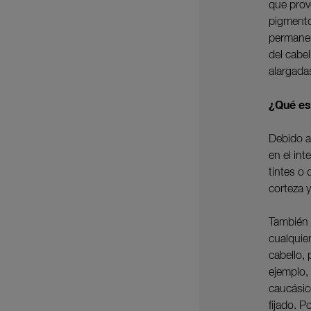
que prove
pigmento 
permanen
del cabel
alargadas
¿Qué es 
Debido a 
en el int
tintes o 
corteza y
También 
cualquie
cabello, 
ejemplo, 
caucásico
fijado. P