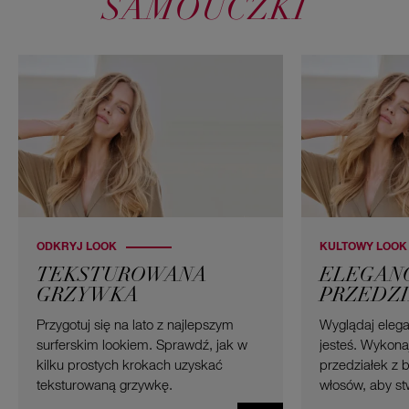
SAMOUCZKI
ODKRYJ LOOK
KULTOWY LOOK
TEKSTUROWANA
ELEGAN
GRZYWKA
PRZEDZI
Przygotuj się na lato z najlepszym
Wyglądaj elega
surferskim lookiem. Sprawdź, jak w
jesteś. Wykona
kilku prostych krokach uzyskać
przedziałek z 
teksturowaną grzywkę.
włosów, aby s
akcent w klasy