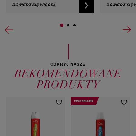
DOWIEDZ SIĘ WIĘCEJ
zgodnie z niez
DOWIEDZ SIĘ 
samouczkiem W
kilka trików, 
jak profesjonal
ODKRYJ NASZE
REKOMENDOWANE
PRODUKTY
BESTSELLER