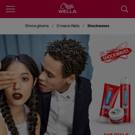
Przejdź
do
Strona główna
O marce Wella
Shockwaves
treści