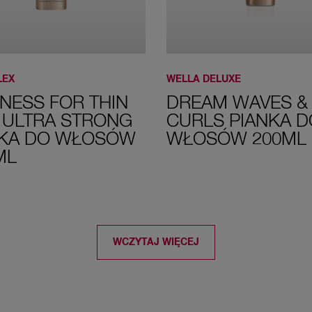
LEX
WELLA DELUXE
NESS FOR THIN
DREAM WAVES &
 ULTRA STRONG
CURLS PIANKA D
NKA DO WŁOSÓW
WŁOSÓW 200ML
ML
WCZYTAJ WIĘCEJ
GET THE PRODUCT
GET THE PRODUCT