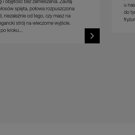
 i objętość bez zamieszania. Zaufaj
u nas
włosów spięta, połowa rozpuszczona
do ty
, niezależnie od tego, czy masz na
fryzu
elegancki strój na wieczorne wyjście.
po kroku...