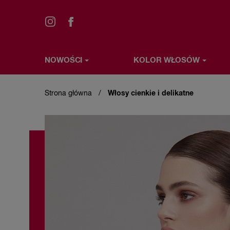
NOWOŚCI
KOLOR WŁOSÓW
Przejdź
NOWOŚCI
KOLOR WŁOSÓW
STYLIZACJA WŁ
do
treści
Strona główna
Włosy cienkie i delikatne