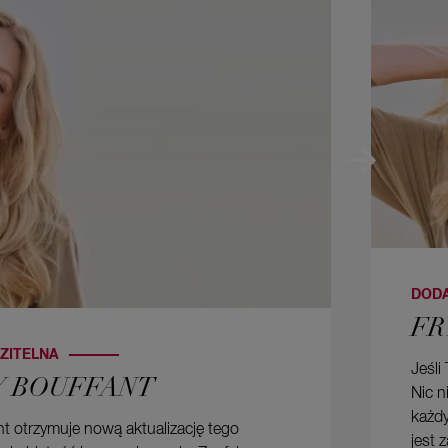
DODA
FR
AZITELNA
Jeśli
 BOUFFANT
Nic n
każdy
fant otrzymuje nową aktualizację tego
jest 