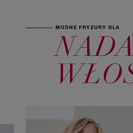
MODNE FRYZURY DLA
NADA
WŁO