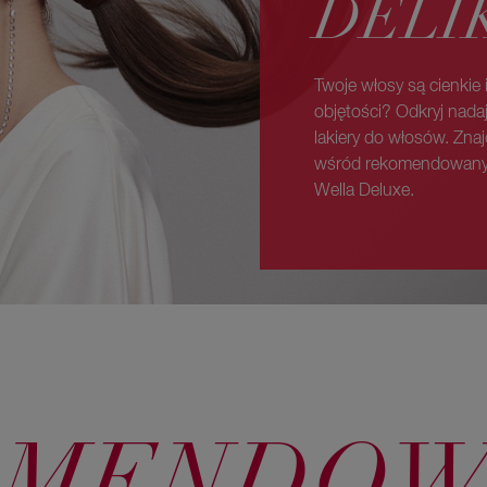
DELI
Twoje włosy są cienkie 
objętości? Odkryj nadaj
lakiery do włosów. Znaj
wśród rekomendowanych
Wella Deluxe.