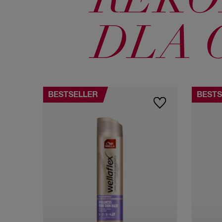
REK
DLA 
BESTSELLER
BESTS