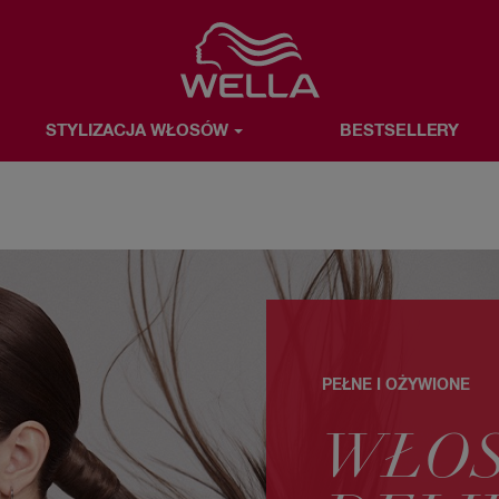
Favorite
STYLIZACJA WŁOSÓW
BESTSELLERY
OSÓW
BESTSELLERY
WELLA & TY
O MARCE WELLA
PEŁNE I OŻYWIONE
WŁOS