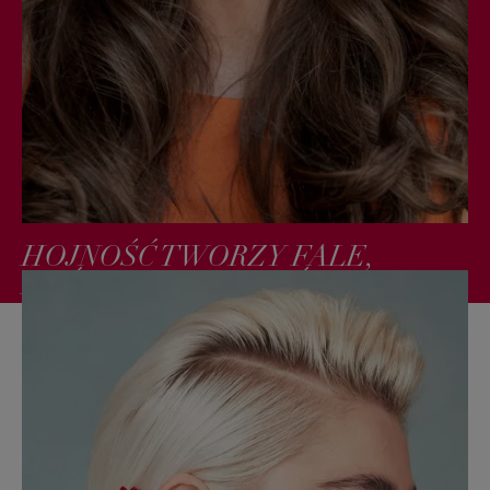
HOJNOŚĆ TWORZY FALE,
KTÓRE ZMIENIAJĄ ŚWIAT
Wiedza jest potęgą, ale tylko wtedy, gdy można się nią dzielić.