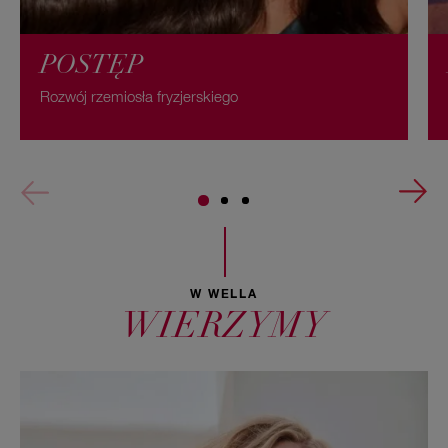
POSTĘP
Rozwój rzemiosła fryzjerskiego
W WELLA
WIERZYMY