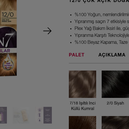
12/0 ÇOK AÇIK DOĞA
%100 Yoğun, nemlendirilmiş v
Yıpranmış saçın 7 etkisiyle s
Plex Yağ Bakım İksiri ile, güç
Yıpranma Karşıtı Teknoloji
%100 Beyaz Kapama, Taze 
PALET
AÇIKLAMA
7/18 Işıltılı Inci
Küllü Kumral
7/18 Işıltılı Inci
2/0 Siyah
Küllü Kumral
2/0 Siyah