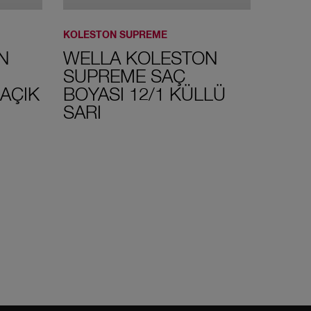
KOLESTON SUPREME
KOLEST
N
WELLA KOLESTON
WEL
SUPREME SAÇ
SUP
 AÇIK
BOYASI 12/1 KÜLLÜ
BOYA
8/1 Açık Küllü
8/18 Açık Inci
9/0 Sarı
SARI
ÇIKO
Kumral
Küllü Kumral
6/3 Altın
Kumral