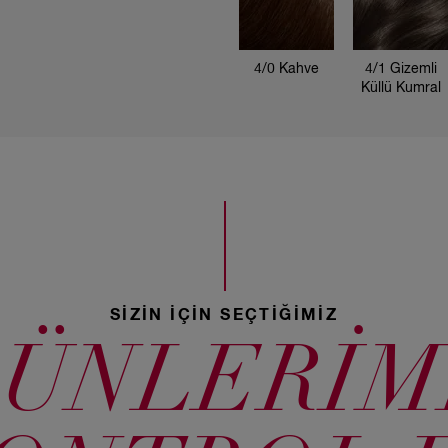
4/0 Kahve
4/1 Gizemli
Küllü Kumral
2/8 Mavi Siyah
5/37 Kışkırtıcı
5/4 Açık
Kahve
Kestane
3/0 Koyu
Kahve
SİZİN İÇİN SEÇTİĞİMİZ
ÜNLERİM
4/6 Kızıl Viyole
4/66 Sıcak
Kızıl
3/4 Koyu
Kestane