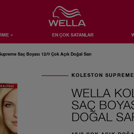
Favorite
İRME
EN ÇOK SATANLAR
W
SATANLAR
WELLA X SIZ
WELLA HAKKINDA
Supreme Saç Boyası 12/0 Çok Açık Doğal Sarı
KOLESTON SUPREM
WELLA KO
SAÇ BOYAS
DOĞAL SA