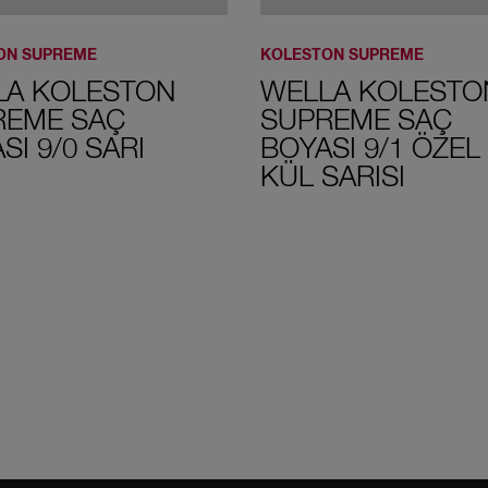
Kahvesi
ON SUPREME
KOLESTON SUPREME
LA KOLESTON
WELLA KOLESTO
REME SAÇ
SUPREME SAÇ
SI 9/0 SARI
BOYASI 9/1 ÖZEL
44/46 Koyu
7/77 Işıltılı
8/0 Açık Sarı
Ateşli Kızıl
KÜL SARISI
Kahve
5/0 Açık
9/1 Özel Açık
Balyaj -
Kahve
Kül Sarısı
Ombre Kiti