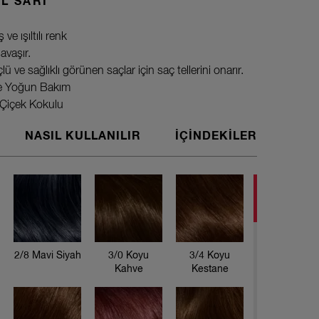
L SARI
e ışıltılı renk
avaşır.
lü ve sağlıklı görünen saçlar için saç tellerini onarır.
yle Yoğun Bakım
Çiçek Kokulu
NASIL KULLANILIR
İÇİNDEKİLER
Koleston S
* Lüks Kr
kapatmak i
* Yağ Bak
sonra kull
2/8 Mavi Siyah
3/0 Koyu
3/4 Koyu
Kahve
Kestane
kullanılır.
* Renk Akt
kullanılır.