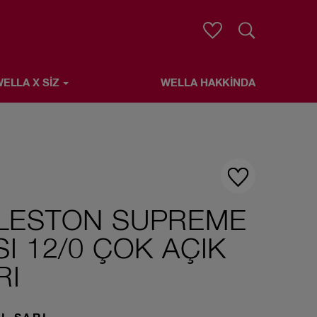
Arama
ELLA X SIZ
WELLA HAKKINDA
E
LESTON SUPREME
I 12/0 ÇOK AÇIK
RI