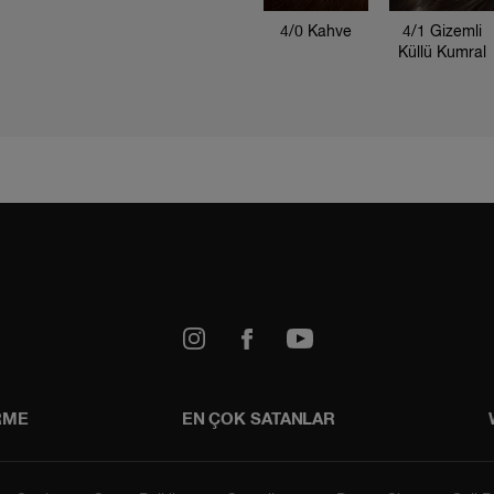
4/0 Kahve
4/1 Gizemli
Küllü Kumral
2/8 Mavi Siyah
5/37 Kışkırtıcı
5/4 Açık
Kahve
Kestane
3/0 Koyu
Kahve
k
Youtube
4/6 Kızıl Viyole
4/66 Sıcak
Kızıl
RME
EN ÇOK SATANLAR
3/4 Koyu
Kestane