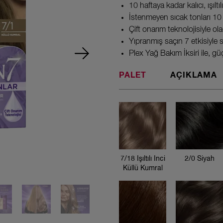
10 haftaya kadar kalıcı, ışıltıl
İstenmeyen sıcak tonları 10
Çift onarım teknolojisiyle ola
Yıpranmış saçın 7 etkisiyle 
Plex Yağ Bakım İksiri ile, güç
PALET
AÇIKLAMA
7/18 Işıltılı Inci
Küllü Kumral
7/18 Işıltılı Inci
2/0 Siyah
Küllü Kumral
2/0 Siyah