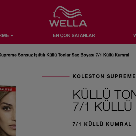
Favorite
İRME
EN ÇOK SATANLAR
W
SATANLAR
WELLA X SIZ
WELLA HAKKINDA
upreme Sonsuz Işıltılı Küllü Tonlar Saç Boyası 7/1 Küllü Kumral
KOLESTON SUPREM
KÜLLÜ TO
7/1 KÜLL
7/1 KÜLLÜ KUMRAL