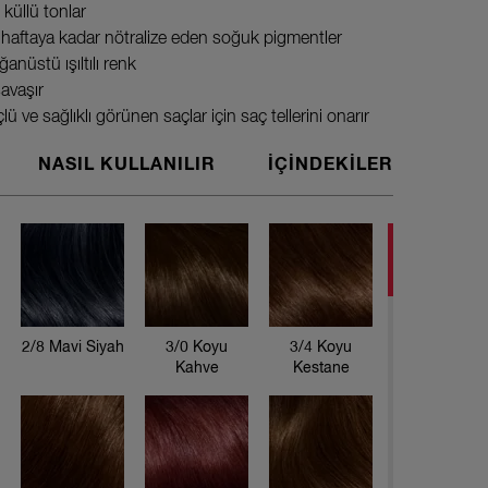
ı küllü tonlar
 haftaya kadar nötralize eden soğuk pigmentler
ğanüstü ışıltılı renk
savaşır
lü ve sağlıklı görünen saçlar için saç tellerini onarır
NASIL KULLANILIR
İÇİNDEKİLER
Koleston S
* Lüks Kr
kapatmak i
* Yağ Bak
sonra kull
2/8 Mavi Siyah
3/0 Koyu
3/4 Koyu
Kahve
Kestane
kullanılır.
* Renk Akt
kullanılır.
Bu paketin