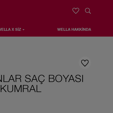
Arama
ELLA X SIZ
WELLA HAKKINDA
E
NLAR SAÇ BOYASI
Ü KUMRAL