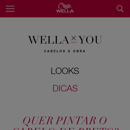
Pular
para
o
conteúdo
principal
WELLA
YOU
CABELOS À OBRA
LOOKS
DICAS
QUER PINTAR O