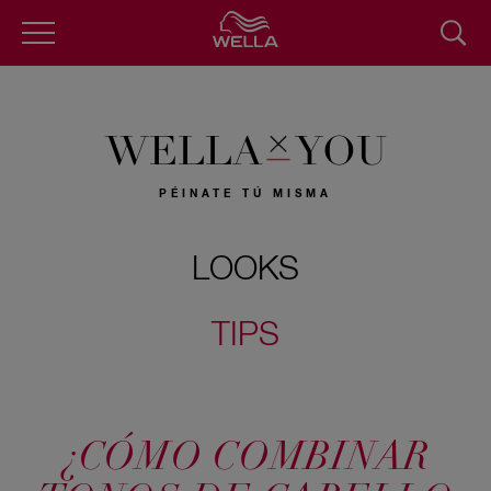
Skip
to
main
content
WELLA
YOU
PÉINATE TÚ MISMA
LOOKS
TIPS
¿CÓMO COMBINAR