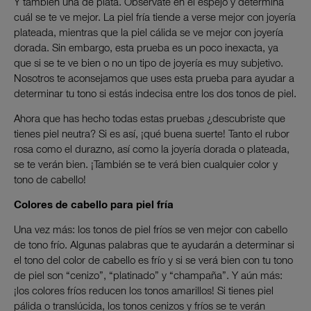
Y también una de plata. Obsérvate en el espejo y determina
cuál se te ve mejor. La piel fría tiende a verse mejor con joyería
plateada, mientras que la piel cálida se ve mejor con joyería
dorada. Sin embargo, esta prueba es un poco inexacta, ya
que si se te ve bien o no un tipo de joyería es muy subjetivo.
Nosotros te aconsejamos que uses esta prueba para ayudar a
determinar tu tono si estás indecisa entre los dos tonos de piel.
Ahora que has hecho todas estas pruebas ¿descubriste que
tienes piel neutra? Si es así, ¡qué buena suerte! Tanto el rubor
rosa como el durazno, así como la joyería dorada o plateada,
se te verán bien. ¡También se te verá bien cualquier color y
tono de cabello!
Colores de cabello para piel fría
Una vez más: los tonos de piel fríos se ven mejor con cabello
de tono frío. Algunas palabras que te ayudarán a determinar si
el tono del color de cabello es frío y si se verá bien con tu tono
de piel son “cenizo”, “platinado” y “champaña”. Y aún más:
¡los colores fríos reducen los tonos amarillos! Si tienes piel
pálida o translúcida, los tonos cenizos y fríos se te verán