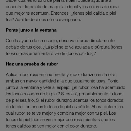
Saber cuál es tu tono de piel también puede ayudarte a
encontrar la paleta de maquillaje ideal y los colores de ropa
que mejor te acentúen. Entonces, ¿tienes piel cálida o piel
fría? Aquí te decimos cómo averiguarlo.
Ponte junto a la ventana
Con la ayuda de un espejo, observa el área directamente
debajo de tus ojos. ¿La piel se te ve azulada o púrpura (tonos
fríos) o más amarillenta o verde (tonos cálidos)?
Haz una prueba de rubor
Aplica rubor rosa en una mejilla y rubor durazno en la otra,
ambas en mayor cantidad a la que usualmente usas. Ponte
junto a la ventana y vete al espejo: ¿el rubor rosa ha acentuado
los tonos rosados de tu piel? Si es así, probablemente tu tono
de piel sea frío. Si el rubor durazno acentúa los tonos dorados
de tu piel, entonces tu tono de piel es cálido. Ahora determina
cuál rubor se te ve mejor y combina mejor con tu piel. Los
tonos de piel fríos se ven mejor con rosa mientras que los
tonos cálidos se ven mejor con el color durazno.