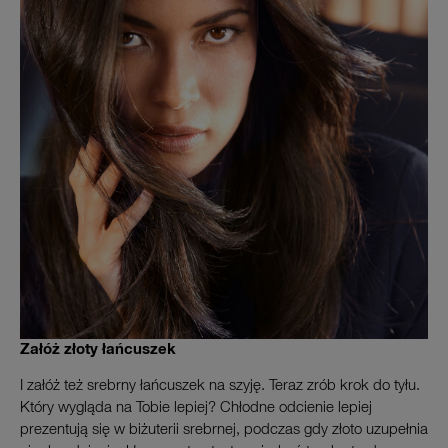
Załóż złoty łańcuszek
I załóż też srebrny łańcuszek na szyję. Teraz zrób krok do tyłu.
Który wygląda na Tobie lepiej? Chłodne odcienie lepiej
prezentują się w biżuterii srebrnej, podczas gdy złoto uzupełnia