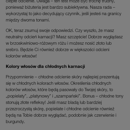
ciepłe odcienie. Uwaga – ten test może być trochę trudny,
ponieważ biżuteria jest bardzo subiektywna. Nasza rada –
wykorzystaj to jako decydujący czynnik, jeśli jesteś na granicy
między dwoma tonami.
OK, teraz zsumuj swoje odpowiedzi. Czy wyszło, że masz
neutralny odcień karnacji? Masz szczęście! Dobrze wyglądasz
w brzoskwiniowo-różowym różu i możesz nosić złoto lub
srebro. Będzie Ci również dobrze w większości odcieni
kolorów włosów!
Kolory włosów dla chłodnych karnacji
Przypomnienie – chłodne odcienie skóry najlepiej prezentują
się w chłodnych kolorach włosów. Określenia chłodnych
kolorów włosów, które będą pasowały do Twojej skóry, to
„popielaty”, „platynowy” i „szampański”. Bonus – chłodne tony
stonują złote refleksy! Jeśli masz bladą lub bardziej
przezroczystą skórę, popielate i chłodne odcienie również
będą na Tobie dobrze wyglądać, podobnie jak czerwienie i
burgundy.