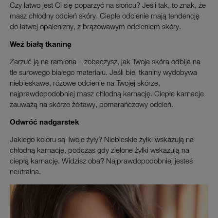
Czy łatwo jest Ci się poparzyć na słońcu? Jeśli tak, to znak, że
masz chłodny odcień skóry. Ciepłe odcienie mają tendencję
do łatwej opalenizny, z brązowawym odcieniem skóry.
Weź białą tkaninę
Zarzuć ją na ramiona – zobaczysz, jak Twoja skóra odbija na
tle surowego białego materiału. Jeśli biel tkaniny wydobywa
niebieskawe, różowe odcienie na Twojej skórze,
najprawdopodobniej masz chłodną karnację. Ciepłe karnacje
zauważą na skórze żółtawy, pomarańczowy odcień.
Odwróć nadgarstek
Jakiego koloru są Twoje żyły? Niebieskie żyłki wskazują na
chłodną karnację, podczas gdy zielone żyłki wskazują na
ciepłą karnację. Widzisz oba? Najprawdopodobniej jesteś
neutralna.