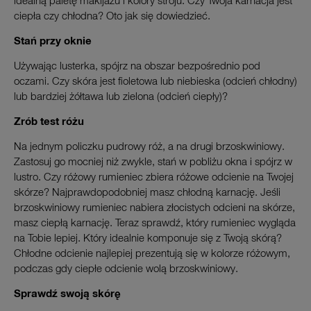
idealną paletę makijażu i kolory stroju. Czy Twoja karnacja jest
ciepła czy chłodna? Oto jak się dowiedzieć.
Stań przy oknie
Używając lusterka, spójrz na obszar bezpośrednio pod
oczami. Czy skóra jest fioletowa lub niebieska (odcień chłodny)
lub bardziej żółtawa lub zielona (odcień ciepły)?
Zrób test różu
Na jednym policzku pudrowy róż, a na drugi brzoskwiniowy.
Zastosuj go mocniej niż zwykle, stań w pobliżu okna i spójrz w
lustro. Czy różowy rumieniec zbiera różowe odcienie na Twojej
skórze? Najprawdopodobniej masz chłodną karnację. Jeśli
brzoskwiniowy rumieniec nabiera złocistych odcieni na skórze,
masz ciepłą karnację. Teraz sprawdź, który rumieniec wygląda
na Tobie lepiej. Który idealnie komponuje się z Twoją skórą?
Chłodne odcienie najlepiej prezentują się w kolorze różowym,
podczas gdy ciepłe odcienie wolą brzoskwiniowy.
Sprawdź swoją skórę