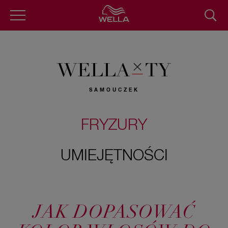
Przejdź
do
treści
WELLA
TY
SAMOUCZEK
FRYZURY
UMIEJĘTNOŚCI
JAK DOPASOWAĆ