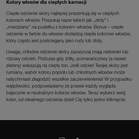
Kolory włosów dla ciepłych karnacji
Ciepłe odcienie skóry najlepiej prezentują się w ciepłych
kolorach włosów. Poszukaj nazw takich jak „złoty” i
„miedziany” na pudełku z kolorem włosów. Bonus – ciepłe
odcienie w farbie do włosów dodadzą ciepła kolorowi włosów,
który często jest postrzegany jako rudy lub złoty.
Uwaga, chłodne odcienie skóry zazwyczaj mają niebieski lub
różowy odcień. Podczas gdy żółty, pomarańczowy (a nawet
zielony) wskazują na ciepły ton. Jeśli odcień Twojej skóry jest
rumiany, wybór koloru popiołu lub chłodnych włosów może
natychmiast złagodzić wszelkie zaczerwienienia! W przypadku
wątpliwości, podpowiadamy że prawie każdy wygląda
bajecznie w neutralnym kolorze włosów. Teraz wybierz swój
kolor, od idealnego odcienia dzieli Cię tylko jedno kliknięcie.